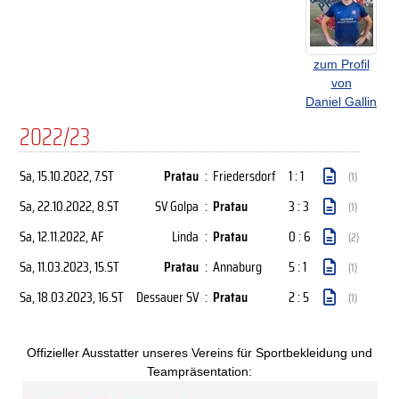
zum Profil
von
Daniel Gallin
2022/23
Sa, 15.10.2022
, 7.ST
Pratau
:
Friedersdorf
1 : 1
(1)
Sa, 22.10.2022
, 8.ST
SV Golpa
:
Pratau
3 : 3
(1)
Sa, 12.11.2022
, AF
Linda
:
Pratau
0 : 6
(2)
Sa, 11.03.2023
, 15.ST
Pratau
:
Annaburg
5 : 1
(1)
Sa, 18.03.2023
, 16.ST
Dessauer SV
:
Pratau
2 : 5
(1)
Offizieller Ausstatter unseres Vereins für Sportbekleidung und
Teampräsentation: