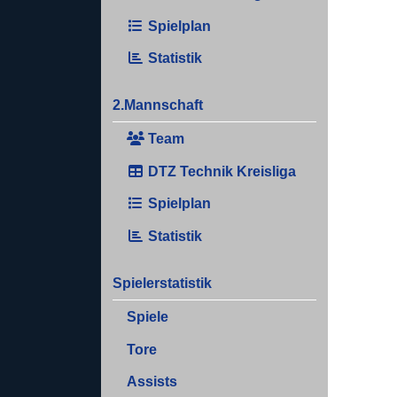
Spielplan
Statistik
2.Mannschaft
Team
DTZ Technik Kreisliga
Spielplan
Statistik
Spielerstatistik
Spiele
Tore
Assists