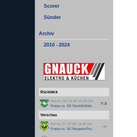
Scorer
Sünder
Archiv
2010 - 2024
Rückblick
Herren, Sa. 01.08. 15:00 Uhr
7:2
Pratau
vs.
SG Rackith/Dabr...
Vorschau
Herren, Fr. 07.08. 18:30 Uhr
-:-
Pratau
vs.
SG Bergwitz/Pra...