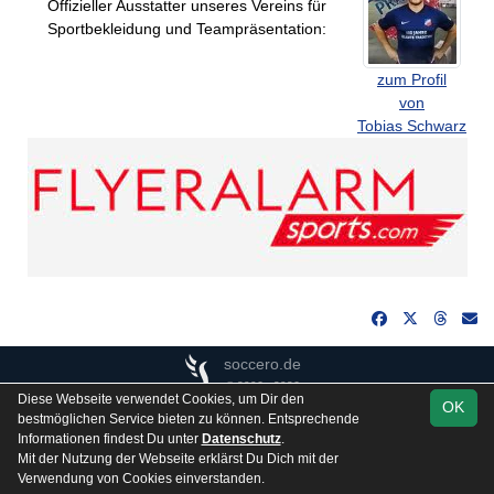
Offizieller Ausstatter unseres Vereins für
Sportbekleidung und Teampräsentation:
zum Profil
von
Tobias Schwarz
soccero.de
© 2006 - 2026
Diese Webseite verwendet Cookies, um Dir den
OK
Besucherstatistik
Kontakt
Impressum
Gästebuch
bestmöglichen Service bieten zu können. Entsprechende
Informationen findest Du unter
Datenschutz
.
Datenschutz
Mit der Nutzung der Webseite erklärst Du Dich mit der
Verwendung von Cookies einverstanden.