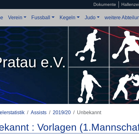
Dokumente
Hallenze
e
Verein
Fussball
Kegeln
Judo
weitere Abteil
ratau e.V.
elerstatistik
Assists
2019/20
Unbekannt
kannt : Vorlagen (1.Mannschaf