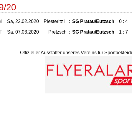
9/20
el
Sa, 22.02.2020
Piesteritz II
:
SG Pratau/Eutzsch
0 : 4
T
Sa, 07.03.2020
Pretzsch
:
SG Pratau/Eutzsch
1 : 7
Offizieller Ausstatter unseres Vereins für Sportbekle