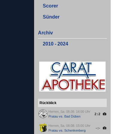
Scorer
Sünder
Archiv
2010 - 2024
Rückblick
Herren, Sa. 08.08. 14:00 Uhr
2:2
Pratau
vs.
Bad Düben
Herren, Sa. 08.08. 15:00 Uhr
-:-
Pratau
vs.
Schenkenberg