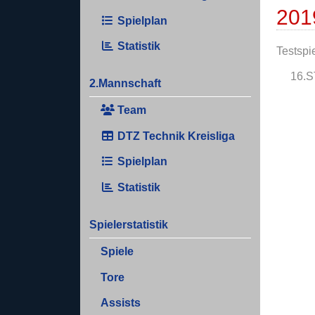
201
Spielplan
Statistik
Testspi
16.S
2.Mannschaft
Team
DTZ Technik Kreisliga
Spielplan
Statistik
Spielerstatistik
Spiele
Tore
Assists