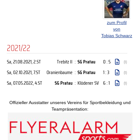
zum Profil
von
Tobias Schwarz
2021/22
Sa, 21.08.2021
, 2.ST
Trebitz II
:
SG Pratau
0 : 5
(1)
Sa, 02.10.2021
, 7.ST
Oranienbaume
:
SG Pratau
1 : 3
(1)
Sa, 07.05.2022
, 4.ST
SG Pratau
:
Klödener SV
6 : 1
(1)
Offizieller Ausstatter unseres Vereins für Sportbekleidung und
Teampräsentation: