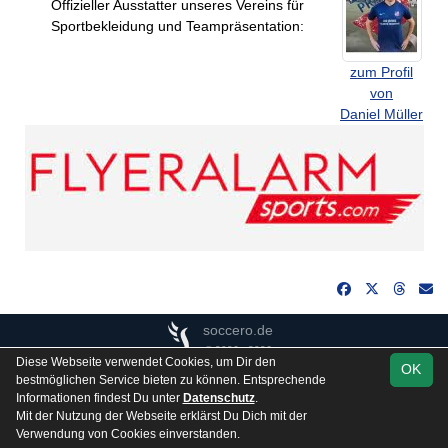
Offizieller Ausstatter unseres Vereins für
Sportbekleidung und Teampräsentation:
zum Profil
von
Daniel Müller
soccero.de
© 2006 - 2026
Diese Webseite verwendet Cookies, um Dir den
OK
Besucherstatistik
Kontakt
Impressum
Gästebuch
bestmöglichen Service bieten zu können. Entsprechende
Informationen findest Du unter
Datenschutz
.
Datenschutz
Mit der Nutzung der Webseite erklärst Du Dich mit der
Verwendung von Cookies einverstanden.