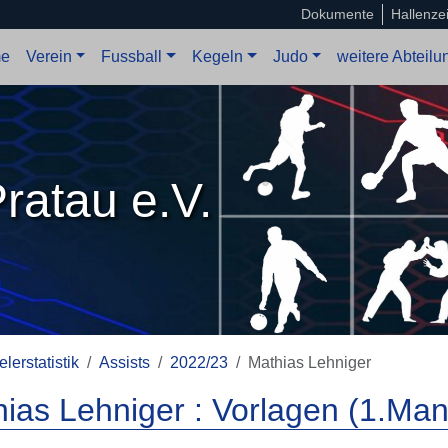
Dokumente
Hallenze
e
Verein
Fussball
Kegeln
Judo
weitere Abteil
ratau e.V.
elerstatistik
Assists
2022/23
Mathias Lehniger
ias Lehniger : Vorlagen (1.Man