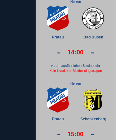
Herren
Pratau
Bad Düben
-
-
14:00
» zum ausführlichen Spielbericht
Kein Liveticker-Melder eingetragen
Herren
Pratau
Schenkenberg
-
-
15:00