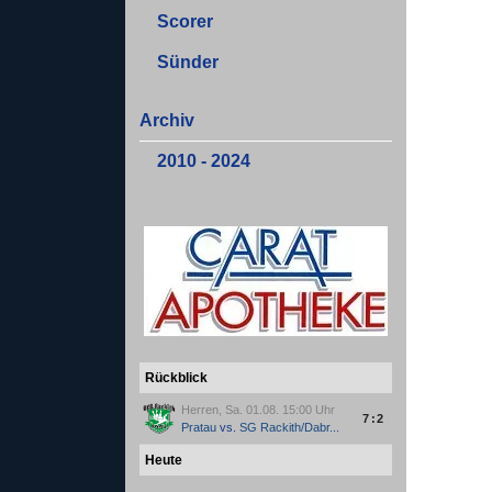
Scorer
Sünder
Archiv
2010 - 2024
Rückblick
Herren, Sa. 01.08. 15:00 Uhr
7:2
Pratau
vs.
SG Rackith/Dabr...
Heute