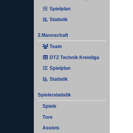
Spielplan
Statistik
2.Mannschaft
Team
DTZ Technik Kreisliga
Spielplan
Statistik
Spielerstatistik
Spiele
Tore
Assists