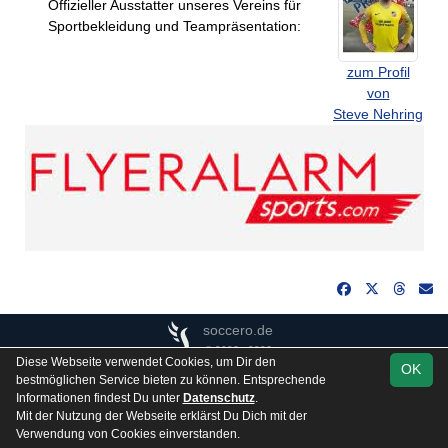
Offizieller Ausstatter unseres Vereins für
Sportbekleidung und Teampräsentation:
zum Profil
von
Steve Nehring
soccero.de
© 2006 - 2026
Diese Webseite verwendet Cookies, um Dir den
OK
Besucherstatistik
Kontakt
Impressum
Gästebuch
bestmöglichen Service bieten zu können. Entsprechende
Informationen findest Du unter
Datenschutz
.
Datenschutz
Mit der Nutzung der Webseite erklärst Du Dich mit der
Verwendung von Cookies einverstanden.