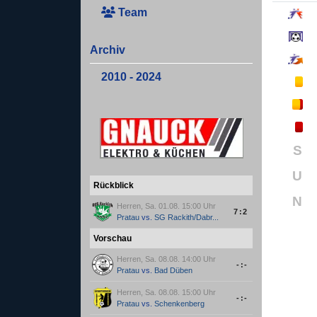
Team
Archiv
2010 - 2024
S
U
Rückblick
N
Herren, Sa. 01.08. 15:00 Uhr
7:2
Pratau
vs.
SG Rackith/Dabr...
Vorschau
Herren, Sa. 08.08. 14:00 Uhr
-:-
Pratau
vs.
Bad Düben
Herren, Sa. 08.08. 15:00 Uhr
-:-
Pratau
vs.
Schenkenberg