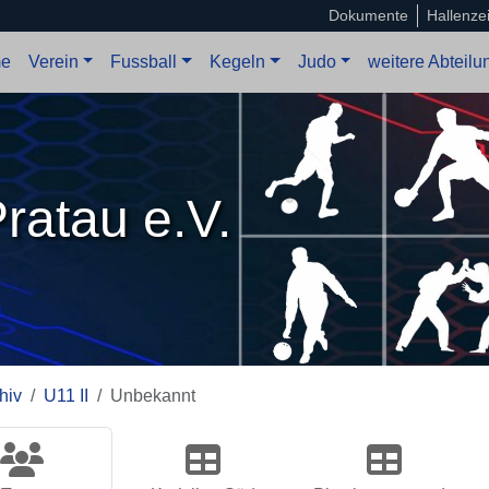
Dokumente
Hallenze
e
Verein
Fussball
Kegeln
Judo
weitere Abteil
ratau e.V.
hiv
U11 II
Unbekannt