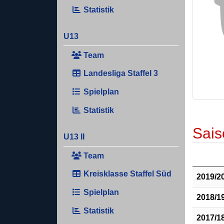
Statistik
U13
Team
Landesliga Staffel 3
Spielplan
Statistik
Sais
U13 II
Team
Kreisklasse Staffel Süd
2019/2
Spielplan
2018/1
Statistik
2017/1