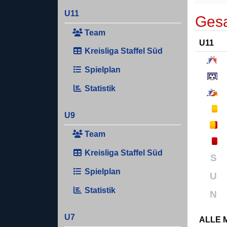
U11
Gesa
Team
U11
Kreisliga Staffel Süd
Spielplan
Statistik
U9
Team
Kreisliga Staffel Süd
S
Spielplan
U
Statistik
N
U7
ALLE 