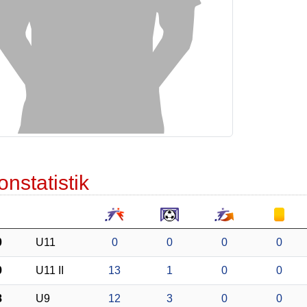
onstatistik
0
U11
0
0
0
0
9
U11 II
13
1
0
0
8
U9
12
3
0
0