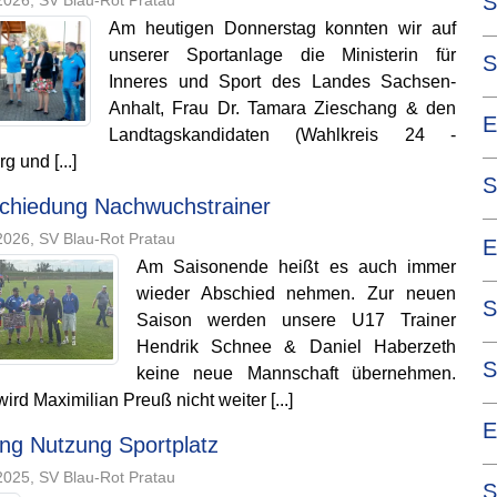
S
026, SV Blau-Rot Pratau
Am heutigen Donnerstag konnten wir auf
—
unserer Sportanlage die Ministerin für
S
Inneres und Sport des Landes Sachsen-
—
Anhalt, Frau Dr. Tamara Zieschang & den
E
Landtagskandidaten (Wahlkreis 24 -
—
g und [...]
S
chiedung Nachwuchstrainer
—
026, SV Blau-Rot Pratau
E
Am Saisonende heißt es auch immer
—
wieder Abschied nehmen. Zur neuen
S
Saison werden unsere U17 Trainer
—
Hendrik Schnee & Daniel Haberzeth
S
keine neue Mannschaft übernehmen.
rd Maximilian Preuß nicht weiter [...]
—
E
ng Nutzung Sportplatz
—
025, SV Blau-Rot Pratau
S