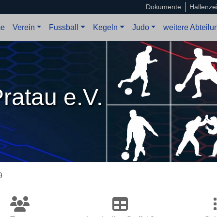
Dokumente
Hallenze
e
Verein
Fussball
Kegeln
Judo
weitere Abteil
ratau e.V.
9