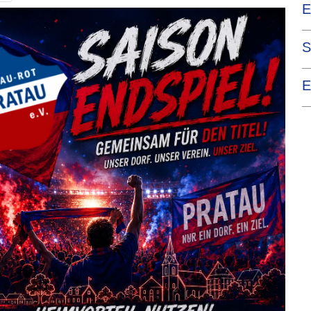
E
—
S
—
E
—