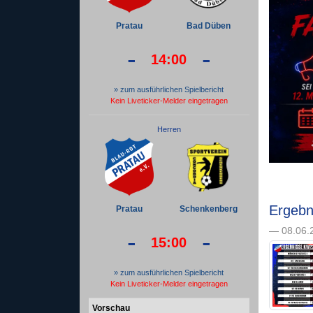
Pratau
Bad Düben
-
-
14:00
» zum ausführlichen Spielbericht
Kein Liveticker-Melder eingetragen
Herren
Ergeb
Pratau
Schenkenberg
— 08.06.2
-
-
15:00
» zum ausführlichen Spielbericht
Kein Liveticker-Melder eingetragen
Vorschau