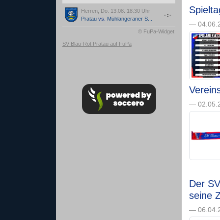
Spielt
Herren, Do. 13.08. 18:30 Uhr
-:-
Pratau
vs.
Mühlangeraner S...
— 04.06.2
© FuPa-Widget
SV Blau-Rot Pratau auf FuPa
Vereins
— 02.05.2
Der SV 
seine 
— 06.04.2