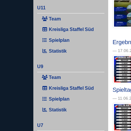
U11
Team
Kreisliga Staffel Süd
Spielplan
Ergeb
Statistik
— 17.06.2
U9
Team
Kreisliga Staffel Süd
Spielt
— 11.06.2
Spielplan
Statistik
U7