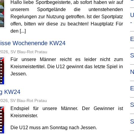
Hallo liebe Sportbegeisterte, ab sofort haben wir auf
—
unserem Sportgelände die untenstehenden
U
Regelungen zur Nutzung getroffen. Ist der Sportplatz
-
offen, bitten wir diese zu beachten! Hauptplatz Für
den [...]
—
E
nisse Wochenende KW24
—
026, SV Blau-Rot Pratau
S
Für unsere Männer reicht es leider nicht zum
—
Kreismeistertitel. Die U12 gewinnt das letzte Spiel in
N
Jessen.
—
E
ag KW24
—
026, SV Blau-Rot Pratau
S
Endspiel für unsere Männer. Der Gewinner ist
—
Kreismeister.
S
Die U12 muss am Sonntag nach Jessen.
—