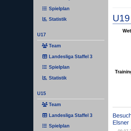
Spielplan
U19
Statistik
Wet
U17
Team
Landesliga Staffel 3
Spielplan
Trainin
Statistik
U15
Team
Besuch 
Landesliga Staffel 3
Elsner
Spielplan