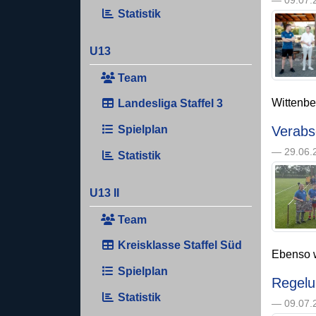
— 09.07.2
Statistik
U13
Team
Wittenber
Landesliga Staffel 3
Verabs
Spielplan
— 29.06.2
Statistik
U13 II
Team
Kreisklasse Staffel Süd
Ebenso wi
Spielplan
Regelu
Statistik
— 09.07.2