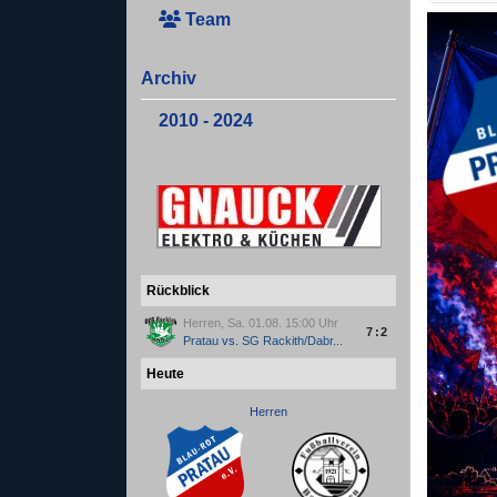
Team
Archiv
2010 - 2024
Rückblick
Herren, Sa. 01.08. 15:00 Uhr
7:2
Pratau
vs.
SG Rackith/Dabr...
Heute
Herren