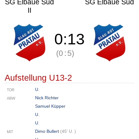
SG Elbaue Süd
SG Elbaue Süd
II
0
:
13
(0
:
5)
Aufstellung U13-2
U.
TOR
Nick Richter
ABW
Samuel Küpper
U.
U.
Dimo Bullert
(
45' U.
)
MIT