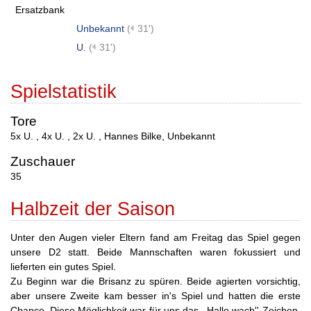
Ersatzbank
Unbekannt
(
31')
U.
(
31')
Spielstatistik
Tore
5x U.
,
4x U.
,
2x U.
,
Hannes Bilke
,
Unbekannt
Zuschauer
35
Halbzeit der Saison
Unter den Augen vieler Eltern fand am Freitag das Spiel gegen
unsere D2 statt. Beide Mannschaften waren fokussiert und
lieferten ein gutes Spiel.
Zu Beginn war die Brisanz zu spüren. Beide agierten vorsichtig,
aber unsere Zweite kam besser in's Spiel und hatten die erste
Chance. Diese Möglichkeit war für uns das ,,Hallo wach''-Zeichen.