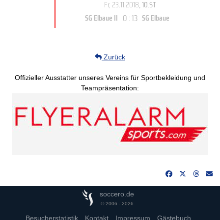
Fr, 23.11.2018
, 10.ST
0 : 13
SG Elbaue II
SG Elbaue
Zurück
Offizieller Ausstatter unseres Vereins für Sportbekleidung und
Teampräsentation:
soccero.de
© 2006 - 2026
Besucherstatistik
Kontakt
Impressum
Gästebuch