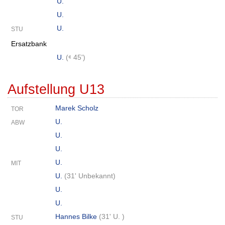
U.
U.
U.
STU
Ersatzbank
U.
(
45')
Aufstellung U13
Marek Scholz
TOR
U.
ABW
U.
U.
U.
MIT
U.
(
31' Unbekannt
)
U.
U.
Hannes Bilke
(
31' U.
)
STU