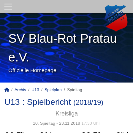
SV Blau-Rot Pratau
e.V.
Offizielle Homepage
Archiv
U13
Spielplan
Spieltag
U13 :
Spielbericht
(2018/19)
Kreisliga
10. Spieltag - 23.11.2018
17:30 Uhr