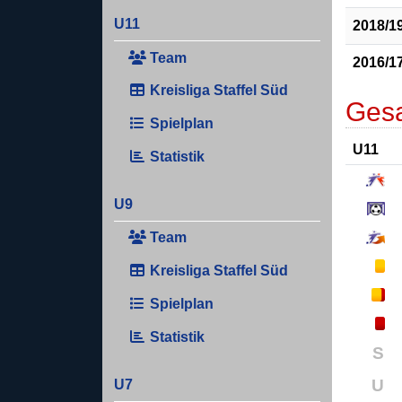
U11
2018/1
Team
2016/1
Kreisliga Staffel Süd
Gesa
Spielplan
U11
Statistik
U9
Team
Kreisliga Staffel Süd
Spielplan
Statistik
S
U
U7