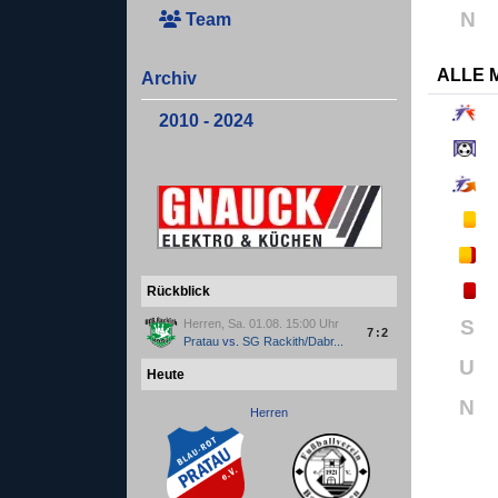
N
Team
ALLE 
Archiv
2010 - 2024
Rückblick
S
Herren, Sa. 01.08. 15:00 Uhr
7:2
Pratau
vs.
SG Rackith/Dabr...
U
Heute
N
Herren