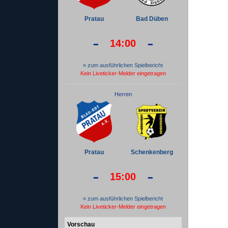
Pratau
Bad Düben
-
-
14:00
» zum ausführlichen Spielbericht
Kein Liveticker-Melder eingetragen
Herren
Pratau
Schenkenberg
-
-
15:00
» zum ausführlichen Spielbericht
Kein Liveticker-Melder eingetragen
Vorschau