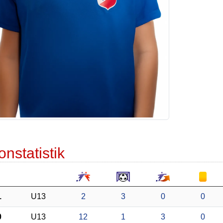
onstatistik
1
U13
2
3
0
0
0
U13
12
1
3
0