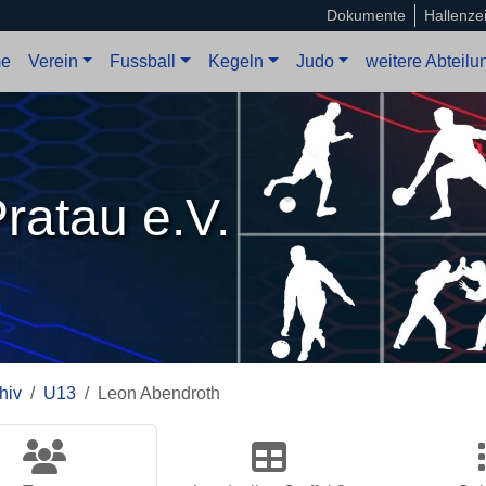
Dokumente
Hallenze
e
Verein
Fussball
Kegeln
Judo
weitere Abteil
ratau e.V.
hiv
U13
Leon Abendroth