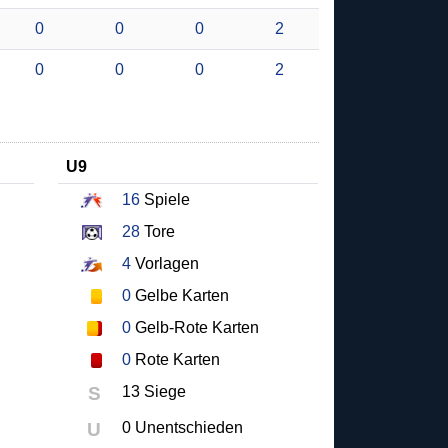
0
0
0
2
0
0
0
2
U9
16
Spiele
28
Tore
4
Vorlagen
0
Gelbe Karten
0
Gelb-Rote Karten
0
Rote Karten
S
13 Siege
U
0 Unentschieden