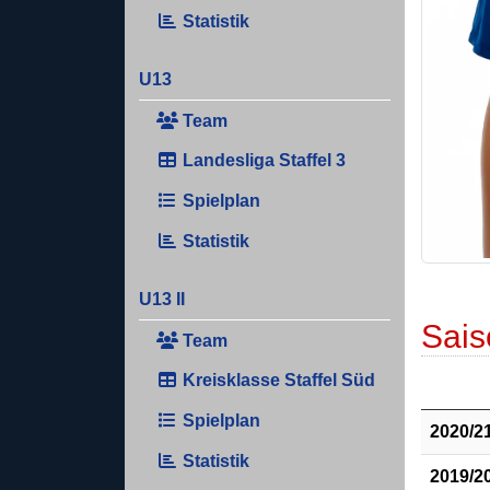
Statistik
U13
Team
Landesliga Staffel 3
Spielplan
Statistik
U13 II
Sais
Team
Kreisklasse Staffel Süd
Spielplan
2020/2
Statistik
2019/2