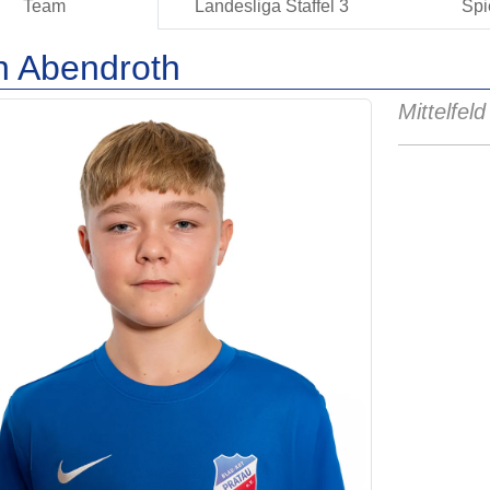
Team
Landesliga Staffel 3
Spi
n Abendroth
Mittelfeld