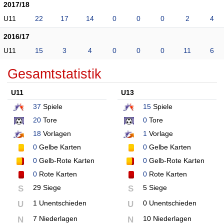
2017/18
U11
22
17
14
0
0
0
2
4
2016/17
U11
15
3
4
0
0
0
11
6
Gesamtstatistik
U11
U13
37
Spiele
15
Spiele
20
Tore
0
Tore
18
Vorlagen
1
Vorlage
0
Gelbe Karten
0
Gelbe Karten
0
Gelb-Rote Karten
0
Gelb-Rote Karten
0
Rote Karten
0
Rote Karten
29 Siege
5 Siege
S
S
1 Unentschieden
0 Unentschieden
U
U
7 Niederlagen
10 Niederlagen
N
N