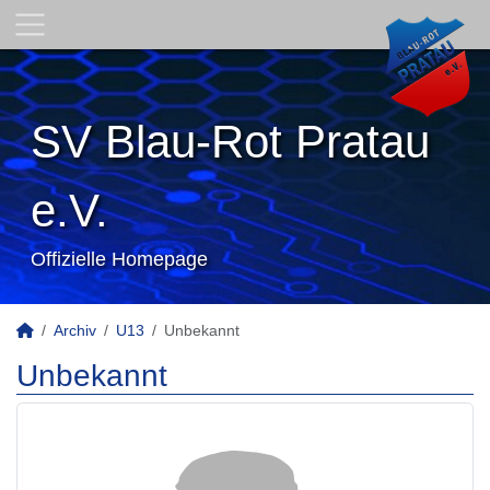
SV Blau-Rot Pratau
e.V.
Offizielle Homepage
Archiv
U13
Unbekannt
Unbekannt