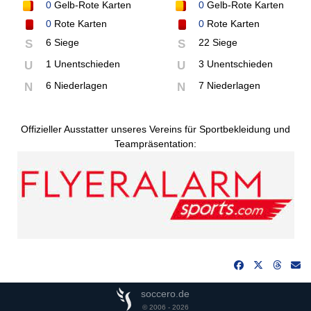
0
Gelb-Rote Karten
0
Gelb-Rote Karten
0
Rote Karten
0
Rote Karten
6 Siege
22 Siege
S
S
1 Unentschieden
3 Unentschieden
U
U
6 Niederlagen
7 Niederlagen
N
N
Offizieller Ausstatter unseres Vereins für Sportbekleidung und
Teampräsentation:
soccero.de
© 2006 - 2026