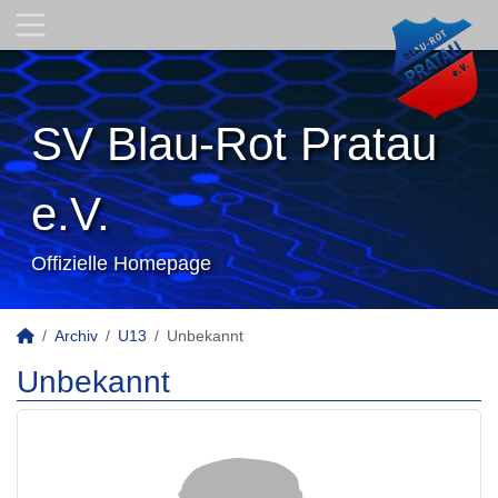
SV Blau-Rot Pratau
e.V.
Offizielle Homepage
Archiv
U13
Unbekannt
Unbekannt