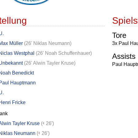
tellung
Spielst
U.
Tore
Max Müller
(
26' Niklas Neumann
)
3x Paul Ha
Niclas Westphal
(
26' Noah Schuffenhauer
)
Assists
Unbekannt
(
26' Alwin Tayler Kruse
)
Paul Haup
Noah Benedickt
Paul Hauptmann
U.
Henri Fricke
bank
Alwin Tayler Kruse
(
26')
Niklas Neumann
(
26')