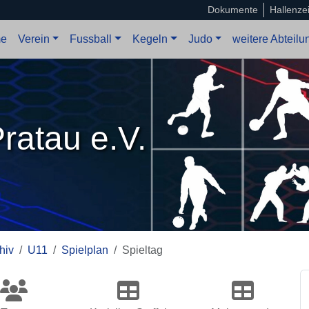
Dokumente
Hallenze
e
Verein
Fussball
Kegeln
Judo
weitere Abteil
ratau e.V.
hiv
U11
Spielplan
Spieltag