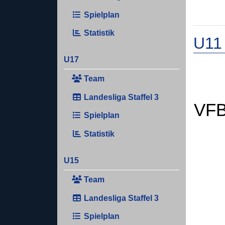
Spielplan
Statistik
U11
U17
Team
Landesliga Staffel 3
VFB
Spielplan
Statistik
U15
Team
Landesliga Staffel 3
Spielplan