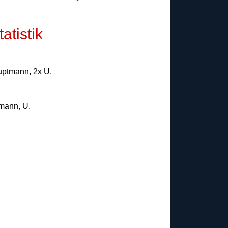
atistik
uptmann
,
2x U.
tmann
,
U.