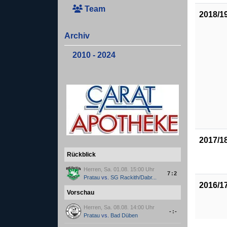
Team
2018/1
Archiv
2010 - 2024
2017/1
Rückblick
Herren, Sa. 01.08. 15:00 Uhr
7:2
Pratau
vs.
SG Rackith/Dabr...
2016/1
Vorschau
Herren, Sa. 08.08. 14:00 Uhr
-:-
Pratau
vs.
Bad Düben