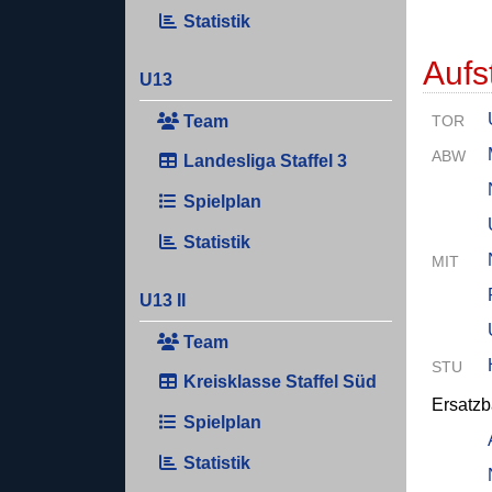
Statistik
Aufs
U13
Team
TOR
ABW
Landesliga Staffel 3
Spielplan
Statistik
MIT
U13 II
Team
STU
Kreisklasse Staffel Süd
Ersatz
Spielplan
Statistik