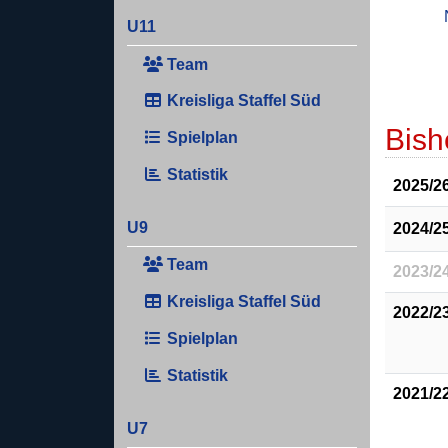
U11
Team
Kreisliga Staffel Süd
Bish
Spielplan
Statistik
2025/2
U9
2024/2
Team
2023/2
Kreisliga Staffel Süd
2022/2
Spielplan
Statistik
2021/2
U7