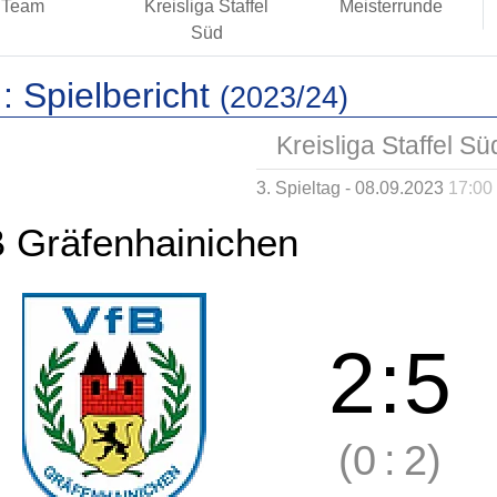
Team
Kreisliga Staffel
Meisterrunde
Süd
 :
Spielbericht
(2023/24)
Kreisliga Staffel Sü
3. Spieltag - 08.09.2023
17:00
 Gräfenhainichen
2
:
5
(0
:
2)