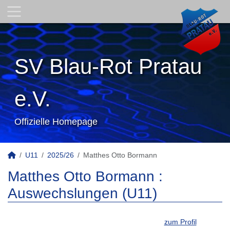
SV Blau-Rot Pratau
e.V.
Offizielle Homepage
U11
2025/26
Matthes Otto Bormann
Matthes Otto Bormann :
Auswechslungen (U11)
zum Profil