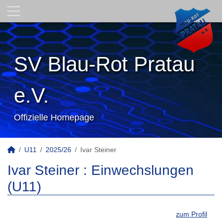
SV Blau-Rot Pratau
e.V.
Offizielle Homepage
U11
2025/26
Ivar Steiner
Ivar Steiner : Einwechslungen
(U11)
zum Profil