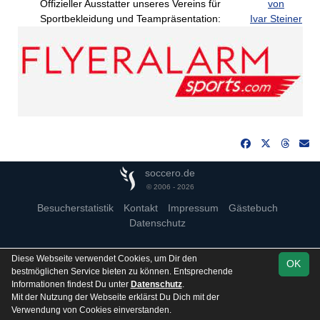
Offizieller Ausstatter unseres Vereins für
von
Sportbekleidung und Teampräsentation:
Ivar Steiner
soccero.de
© 2006 - 2026
Besucherstatistik
Kontakt
Impressum
Gästebuch
Datenschutz
Diese Webseite verwendet Cookies, um Dir den
OK
bestmöglichen Service bieten zu können. Entsprechende
Informationen findest Du unter
Datenschutz
.
Mit der Nutzung der Webseite erklärst Du Dich mit der
Verwendung von Cookies einverstanden.