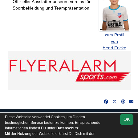
Offizieller Ausstatter unseres Vereins für
Sportbekleidung und Teampräsentation:
zum Profil
von
Henri Fricke
soccero.de
Diese Webseite verwendet Cookies, um Dir den
OK
© 2006 - 2026
bestmöglichen Service bieten zu können. Entsprechende
Informationen findest Du unter
Datenschutz
.
Besucherstatistik
Kontakt
Impressum
Gästebuch
Mit der Nutzung der Webseite erklärst Du Dich mit der
Datenschutz