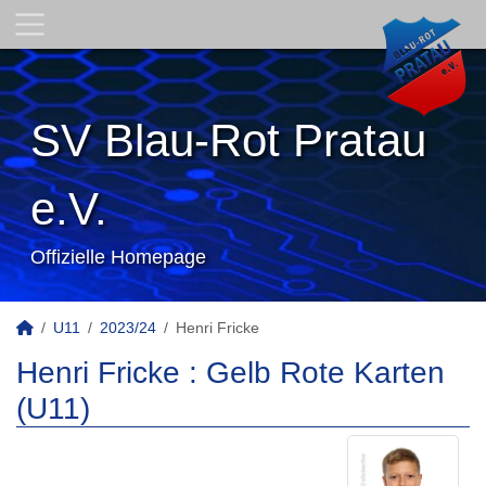
SV Blau-Rot Pratau
e.V.
Offizielle Homepage
U11
2023/24
Henri Fricke
Henri Fricke : Gelb Rote Karten
(U11)