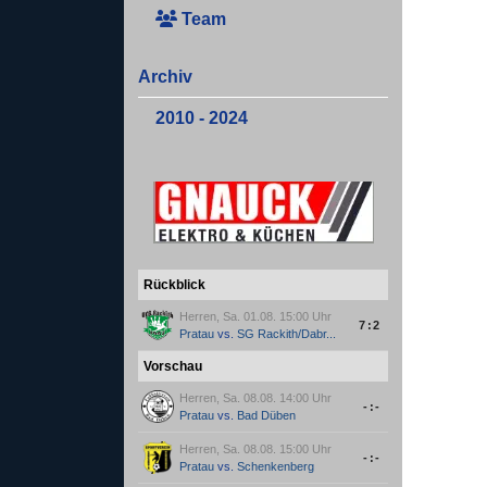
Team
Archiv
2010 - 2024
Rückblick
Herren, Sa. 01.08. 15:00 Uhr
7:2
Pratau
vs.
SG Rackith/Dabr...
Vorschau
Herren, Sa. 08.08. 14:00 Uhr
-:-
Pratau
vs.
Bad Düben
Herren, Sa. 08.08. 15:00 Uhr
-:-
Pratau
vs.
Schenkenberg