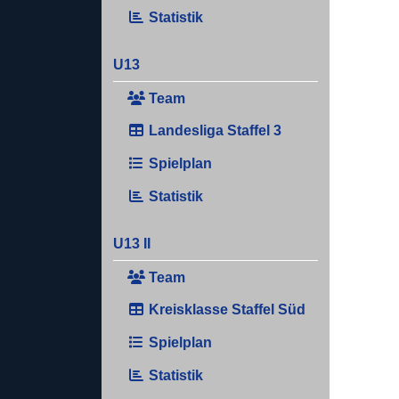
Statistik
U13
Team
Landesliga Staffel 3
Spielplan
Statistik
U13 II
Team
Kreisklasse Staffel Süd
Spielplan
Statistik