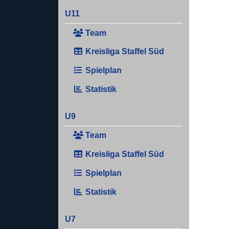
U11
Team
Kreisliga Staffel Süd
Spielplan
Statistik
U9
Team
Kreisliga Staffel Süd
Spielplan
Statistik
U7