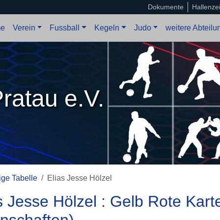
Dokumente
Hallenze
e
Verein
Fussball
Kegeln
Judo
weitere Abteil
ratau e.V.
ge Tabelle
Elias Jesse Hölzel
s Jesse Hölzel : Gelb Rote Karte