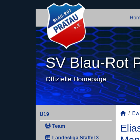
Hom
SV Blau-Rot P
Offizielle Homepage
Ewi
U19
Elia
Team
Landesliga Staffel 3