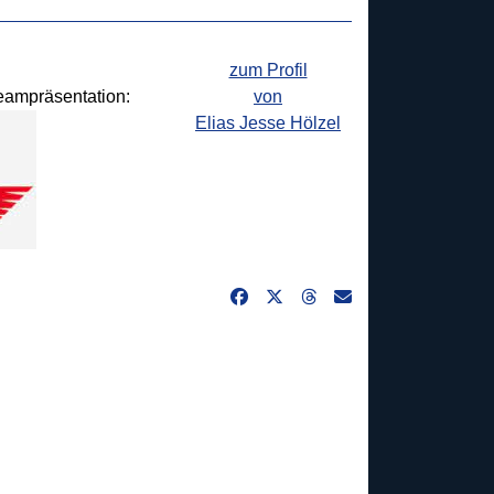
zum Profil
Teampräsentation:
von
Elias Jesse Hölzel