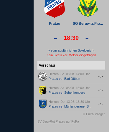
Pratau
SG Bergwitz/Pra...
-
-
18:30
» zum ausführlichen Spielbericht
Kein Liveticker-Melder eingetragen
Vorschau
Herren, Sa. 08.08. 14:00 Uhr
-:-
Pratau
vs.
Bad Düben
Herren, Sa. 08.08. 15:00 Uhr
-:-
Pratau
vs.
Schenkenberg
Herren, Do. 13.08. 18:30 Uhr
-:-
Pratau
vs.
Mühlangeraner S...
© FuPa-Widget
SV Blau-Rot Pratau auf FuPa