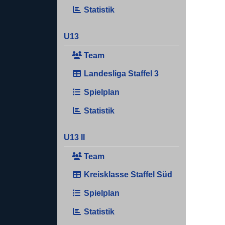
Statistik
U13
Team
Landesliga Staffel 3
Spielplan
Statistik
U13 II
Team
Kreisklasse Staffel Süd
Spielplan
Statistik