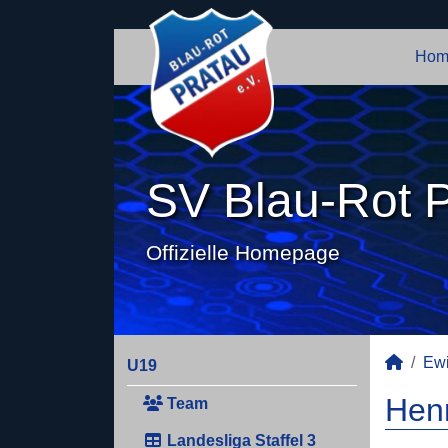
Hom
SV Blau-Rot P
Offizielle Homepage
Ewi
U19
Henr
Team
Landesliga Staffel 3