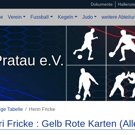
Dokumente
Hallenze
e
Verein
Fussball
Kegeln
Judo
weitere Abteil
ratau e.V.
ge Tabelle
Henri Fricke
i Fricke : Gelb Rote Karten (A