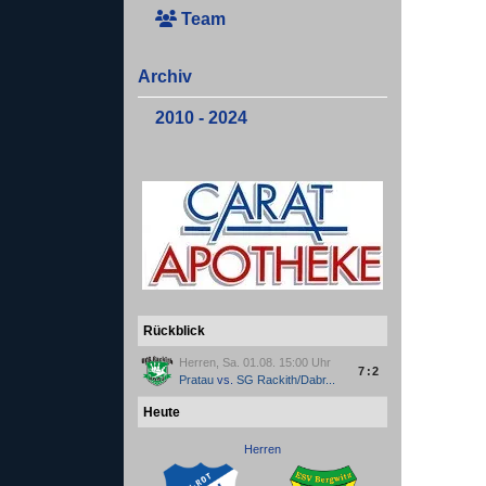
Team
Archiv
2010 - 2024
Rückblick
Herren, Sa. 01.08. 15:00 Uhr
7:2
Pratau
vs.
SG Rackith/Dabr...
Heute
Herren