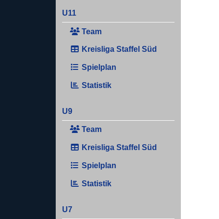
U11
Team
Kreisliga Staffel Süd
Spielplan
Statistik
U9
Team
Kreisliga Staffel Süd
Spielplan
Statistik
U7