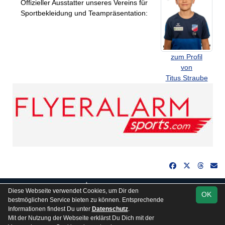
Offizieller Ausstatter unseres Vereins für
Sportbekleidung und Teampräsentation:
zum Profil
von
Titus Straube
soccero.de
Diese Webseite verwendet Cookies, um Dir den
OK
© 2006 - 2026
bestmöglichen Service bieten zu können. Entsprechende
Informationen findest Du unter
Datenschutz
.
Besucherstatistik
Kontakt
Impressum
Gästebuch
Mit der Nutzung der Webseite erklärst Du Dich mit der
Datenschutz