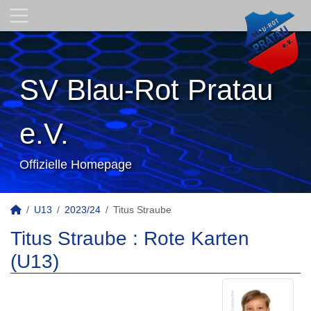
SV Blau-Rot Pratau
e.V.
Offizielle Homepage
U13
2023/24
Titus Straube
Titus Straube : Rote Karten
(U13)