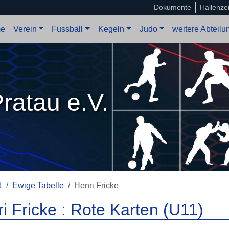
Dokumente
Hallenze
e
Verein
Fussball
Kegeln
Judo
weitere Abteil
ratau e.V.
1
Ewige Tabelle
Henri Fricke
i Fricke : Rote Karten (U11)