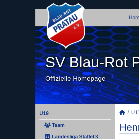
Hom
SV Blau-Rot P
Offizielle Homepage
U1
U19
Henr
Team
Landesliga Staffel 3