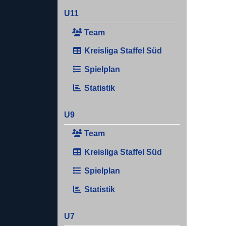
U11
Team
Kreisliga Staffel Süd
Spielplan
Statistik
U9
Team
Kreisliga Staffel Süd
Spielplan
Statistik
U7