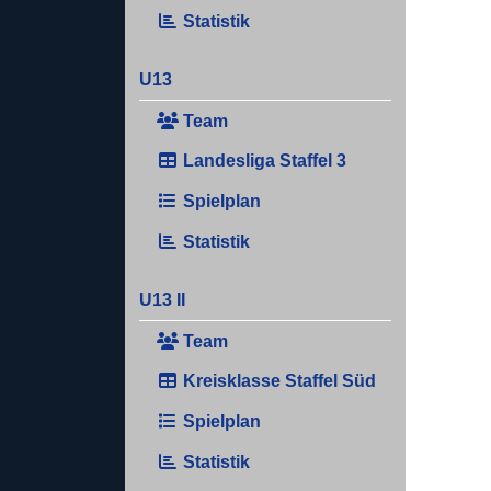
Statistik
U13
Team
Landesliga Staffel 3
Spielplan
Statistik
U13 II
Team
Kreisklasse Staffel Süd
Spielplan
Statistik