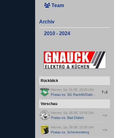
Team
Archiv
2010 - 2024
Rückblick
Herren, Sa. 01.08. 15:00 Uhr
7:2
Pratau
vs.
SG Rackith/Dabr...
Vorschau
Herren, Sa. 08.08. 14:00 Uhr
-:-
Pratau
vs.
Bad Düben
Herren, Sa. 08.08. 15:00 Uhr
-:-
Pratau
vs.
Schenkenberg