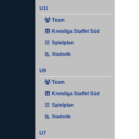
U11
Team
Kreisliga Staffel Süd
Spielplan
Statistik
U9
Team
Kreisliga Staffel Süd
Spielplan
Statistik
U7