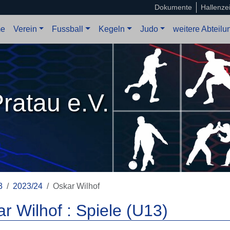
Dokumente
Hallenze
e
Verein
Fussball
Kegeln
Judo
weitere Abteil
ratau e.V.
3
2023/24
Oskar Wilhof
r Wilhof : Spiele (U13)