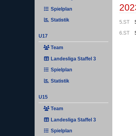
202
Spielplan
Statistik
5.ST
6.ST
U17
Team
Landesliga Staffel 3
Spielplan
Statistik
U15
Team
Landesliga Staffel 3
Spielplan