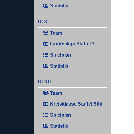
Statistik
U13
Team
Landesliga Staffel 3
Spielplan
Statistik
U13 II
Team
Kreisklasse Staffel Süd
Spielplan
Statistik