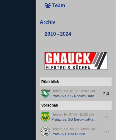
Team
Archiv
2010 - 2024
Rückblick
Herren, Sa. 01.08. 15:00 Uhr
7:2
Pratau
vs.
SG Rackith/Dabr...
Vorschau
Herren, Fr. 07.08. 18:30 Uhr
-:-
Pratau
vs.
SG Bergwitz/Pra...
Herren, Sa. 08.08. 14:00 Uhr
-:-
Pratau
vs.
Bad Düben