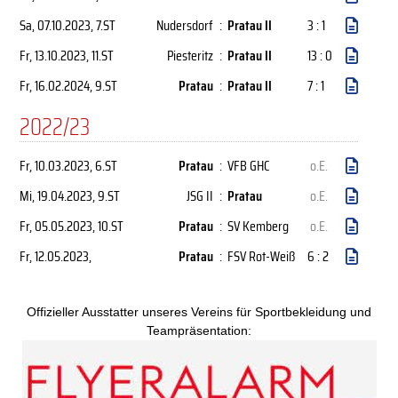
Sa, 07.10.2023
, 7.ST
Nudersdorf
:
Pratau II
3 : 1
Fr, 13.10.2023
, 11.ST
Piesteritz
:
Pratau II
13 : 0
Fr, 16.02.2024
, 9.ST
Pratau
:
Pratau II
7 : 1
2022/23
Fr, 10.03.2023
, 6.ST
Pratau
:
VFB GHC
o.E.
Mi, 19.04.2023
, 9.ST
JSG II
:
Pratau
o.E.
Fr, 05.05.2023
, 10.ST
Pratau
:
SV Kemberg
o.E.
Fr, 12.05.2023
,
Pratau
:
FSV Rot-Weiß
6 : 2
Offizieller Ausstatter unseres Vereins für Sportbekleidung und
Teampräsentation: