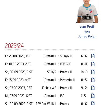
zum Profil
von
Jonas Polan
2023/24
Fr, 25.08.2023
, 1.ST
Pratau II
:
SG K/R II
6 : 6
Fr, 01.09.2023
, 2.ST
Pratau II
:
VFB GHC
0 : 11
Sa, 09.09.2023
, 3.ST
SG K/R
:
Pratau II
14 : 0
Fr, 15.09.2023
, 4.ST
Pratau II
:
Piesteritz II
0 : 5
Sa, 23.09.2023
, 5.ST
Einheit WB
:
Pratau II
9 : 2
Mi, 27.09.2023
, 6.ST
Pratau II
:
JSG
1 : 5
Sa, 30.09.2023
, 6.ST
FSV Rot-Weiß II
:
Pratau
0 : 6