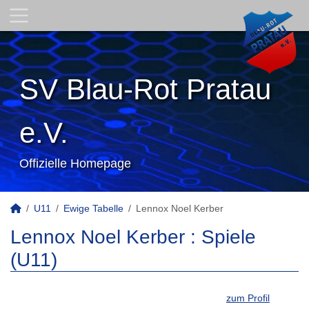
SV Blau-Rot Pratau
e.V.
Offizielle Homepage
U11
Ewige Tabelle
Lennox Noel Kerber
Lennox Noel Kerber : Spiele
(U11)
zum Profil