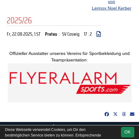
von
Lennox Noel Kerber
2025/26
Fr, 22.08.2025
, 1.ST
Pratau
:
SV Coswig
17 : 2
Offizieller Ausstatter unseres Vereins für Sportbekleidung und
Teampräsentation:
soccero.de
Diese Webseite verwendet Cookies, um Dir den
OK
© 2006 - 2026
bestmöglichen Service bieten zu können. Entsprechende