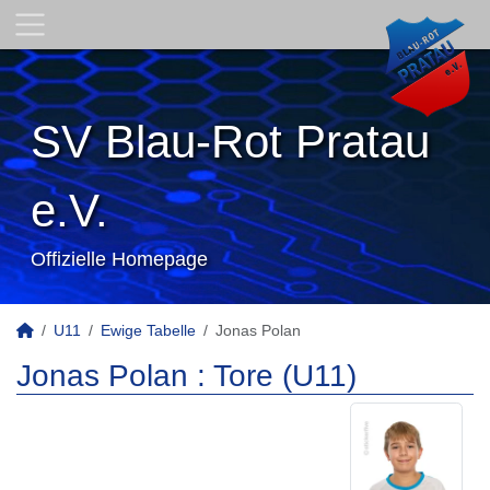
SV Blau-Rot Pratau
e.V.
Offizielle Homepage
U11
Ewige Tabelle
Jonas Polan
Jonas Polan : Tore (U11)