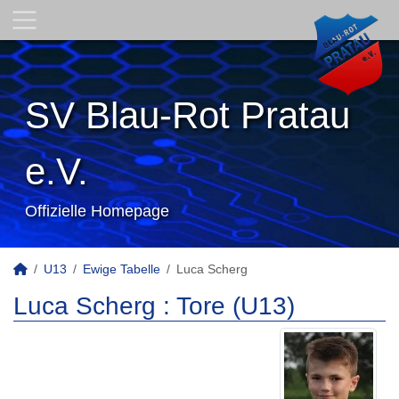
SV Blau-Rot Pratau
e.V.
Offizielle Homepage
U13
Ewige Tabelle
Luca Scherg
Luca Scherg : Tore (U13)