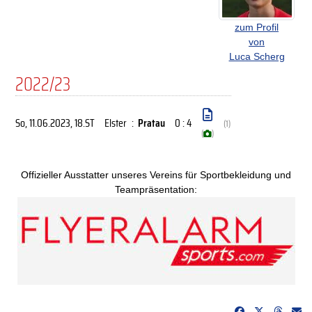
zum Profil
von
Luca Scherg
2022/23
So, 11.06.2023
, 18.ST
Elster
:
Pratau
0 : 4
(1)
(
)
Offizieller Ausstatter unseres Vereins für Sportbekleidung und
Teampräsentation: