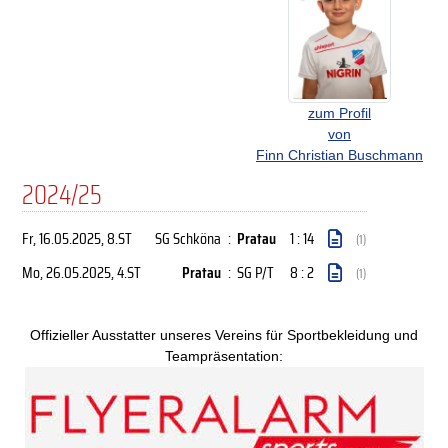
zum Profil
von
Finn Christian Buschmann
2024/25
Fr, 16.05.2025
, 8.ST
SG Schköna
:
Pratau
1 : 14
(1)
Mo, 26.05.2025
, 4.ST
Pratau
:
SG P/T
8 : 2
(1)
Offizieller Ausstatter unseres Vereins für Sportbekleidung und
Teampräsentation: