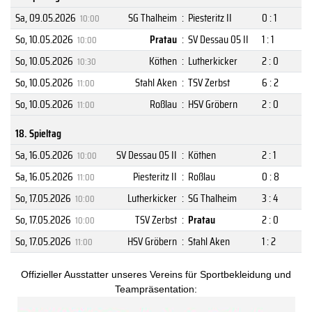
Sa, 09.05.2026
SG Thalheim
:
Piesteritz II
0 : 1
10:00
So, 10.05.2026
Pratau
:
SV Dessau 05 II
1 : 1
10:00
So, 10.05.2026
Köthen
:
Lutherkicker
2 : 0
10:30
So, 10.05.2026
Stahl Aken
:
TSV Zerbst
6 : 2
11:00
So, 10.05.2026
Roßlau
:
HSV Gröbern
2 : 0
11:00
18. Spieltag
Sa, 16.05.2026
SV Dessau 05 II
:
Köthen
2 : 1
10:00
Sa, 16.05.2026
Piesteritz II
:
Roßlau
0 : 8
11:00
So, 17.05.2026
Lutherkicker
:
SG Thalheim
3 : 4
10:00
So, 17.05.2026
TSV Zerbst
:
Pratau
2 : 0
10:00
So, 17.05.2026
HSV Gröbern
:
Stahl Aken
1 : 2
11:00
Offizieller Ausstatter unseres Vereins für Sportbekleidung und
Teampräsentation: