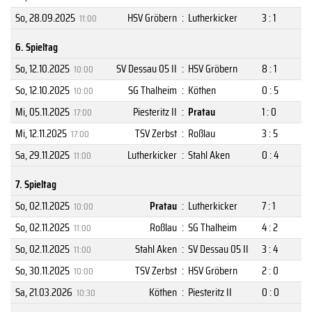
So, 28.09.2025
HSV Gröbern
:
Lutherkicker
3 : 1
11:00
6. Spieltag
So, 12.10.2025
SV Dessau 05 II
:
HSV Gröbern
8 : 1
10:00
So, 12.10.2025
SG Thalheim
:
Köthen
0 : 5
10:00
Mi, 05.11.2025
Piesteritz II
:
Pratau
1 : 0
17:00
Mi, 12.11.2025
TSV Zerbst
:
Roßlau
3 : 5
17:00
Sa, 29.11.2025
Lutherkicker
:
Stahl Aken
0 : 4
11:00
7. Spieltag
So, 02.11.2025
Pratau
:
Lutherkicker
7 : 1
10:00
So, 02.11.2025
Roßlau
:
SG Thalheim
4 : 2
11:00
So, 02.11.2025
Stahl Aken
:
SV Dessau 05 II
3 : 4
11:00
So, 30.11.2025
TSV Zerbst
:
HSV Gröbern
2 : 0
10:00
Sa, 21.03.2026
Köthen
:
Piesteritz II
0 : 0
10:30