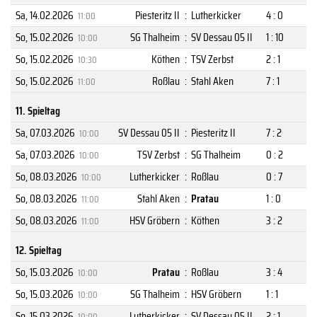
Sa, 14.02.2026
Piesteritz II
:
Lutherkicker
4 : 0
11:00
So, 15.02.2026
SG Thalheim
:
SV Dessau 05 II
1 : 10
10:00
So, 15.02.2026
Köthen
:
TSV Zerbst
2 : 1
10:30
So, 15.02.2026
Roßlau
:
Stahl Aken
7 : 1
11:00
11. Spieltag
Sa, 07.03.2026
SV Dessau 05 II
:
Piesteritz II
7 : 2
10:00
Sa, 07.03.2026
TSV Zerbst
:
SG Thalheim
0 : 2
10:00
So, 08.03.2026
Lutherkicker
:
Roßlau
0 : 7
10:00
So, 08.03.2026
Stahl Aken
:
Pratau
1 : 0
11:00
So, 08.03.2026
HSV Gröbern
:
Köthen
3 : 2
11:00
12. Spieltag
So, 15.03.2026
Pratau
:
Roßlau
3 : 4
10:00
So, 15.03.2026
SG Thalheim
:
HSV Gröbern
1 : 1
10:00
So, 15.03.2026
Lutherkicker
:
SV Dessau 05 II
2 : 1
10:00