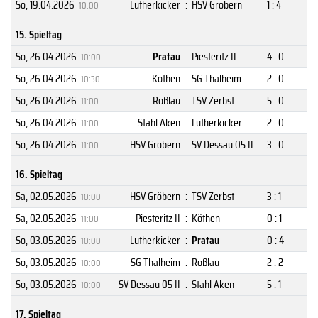
So, 19.04.2026
Lutherkicker
:
HSV Gröbern
1 : 4
10:00
15. Spieltag
So, 26.04.2026
Pratau
:
Piesteritz II
4 : 0
10:00
So, 26.04.2026
Köthen
:
SG Thalheim
2 : 0
10:30
So, 26.04.2026
Roßlau
:
TSV Zerbst
5 : 0
11:00
So, 26.04.2026
Stahl Aken
:
Lutherkicker
2 : 0
11:00
So, 26.04.2026
HSV Gröbern
:
SV Dessau 05 II
3 : 0
11:00
16. Spieltag
Sa, 02.05.2026
HSV Gröbern
:
TSV Zerbst
3 : 1
10:00
Sa, 02.05.2026
Piesteritz II
:
Köthen
0 : 1
11:00
So, 03.05.2026
Lutherkicker
:
Pratau
0 : 4
10:00
So, 03.05.2026
SG Thalheim
:
Roßlau
2 : 2
10:00
So, 03.05.2026
SV Dessau 05 II
:
Stahl Aken
5 : 1
10:00
17. Spieltag