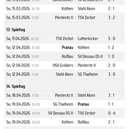
So, 15.03.2026
Köthen
:
Stahl Aken
2 : 1
10:30
So, 15.03.2026
Piesteritz II
:
TSV Zerbst
3 : 2
11:00
13. Spieltag
Sa, 11.04.2026
TSV Zerbst
:
Lutherkicker
5 : 0
10:30
So, 12.04.2026
Pratau
:
Köthen
1 : 2
10:00
So, 12.04.2026
Roßlau
:
SV Dessau 05 II
1 : 0
11:00
So, 12.04.2026
HSV Gröbern
:
Piesteritz II
2 : 0
11:00
So, 12.04.2026
Stahl Aken
:
SG Thalheim
3 : 0
11:00
14. Spieltag
Sa, 18.04.2026
Piesteritz II
:
Stahl Aken
3 : 1
11:00
So, 19.04.2026
SG Thalheim
:
Pratau
1 : 1
10:00
So, 19.04.2026
SV Dessau 05 II
:
TSV Zerbst
0 : 4
10:00
So, 19.04.2026
Köthen
:
Roßlau
2 : 1
10:00