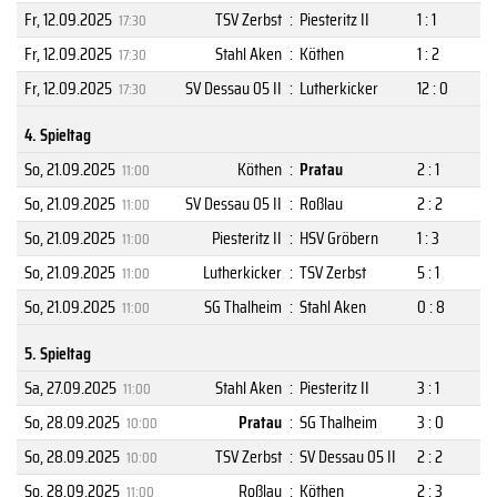
Fr, 12.09.2025
TSV Zerbst
:
Piesteritz II
1 : 1
17:30
Fr, 12.09.2025
Stahl Aken
:
Köthen
1 : 2
17:30
Fr, 12.09.2025
SV Dessau 05 II
:
Lutherkicker
12 : 0
17:30
4. Spieltag
So, 21.09.2025
Köthen
:
Pratau
2 : 1
11:00
So, 21.09.2025
SV Dessau 05 II
:
Roßlau
2 : 2
11:00
So, 21.09.2025
Piesteritz II
:
HSV Gröbern
1 : 3
11:00
So, 21.09.2025
Lutherkicker
:
TSV Zerbst
5 : 1
11:00
So, 21.09.2025
SG Thalheim
:
Stahl Aken
0 : 8
11:00
5. Spieltag
Sa, 27.09.2025
Stahl Aken
:
Piesteritz II
3 : 1
11:00
So, 28.09.2025
Pratau
:
SG Thalheim
3 : 0
10:00
So, 28.09.2025
TSV Zerbst
:
SV Dessau 05 II
2 : 2
10:00
So, 28.09.2025
Roßlau
:
Köthen
2 : 3
11:00