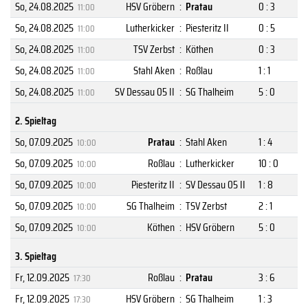
So, 24.08.2025
HSV Gröbern
:
Pratau
0 : 3
11:00
So, 24.08.2025
Lutherkicker
:
Piesteritz II
0 : 5
11:00
So, 24.08.2025
TSV Zerbst
:
Köthen
0 : 3
11:00
So, 24.08.2025
Stahl Aken
:
Roßlau
1 : 1
11:00
So, 24.08.2025
SV Dessau 05 II
:
SG Thalheim
5 : 0
11:00
2. Spieltag
So, 07.09.2025
Pratau
:
Stahl Aken
1 : 4
10:00
So, 07.09.2025
Roßlau
:
Lutherkicker
10 : 0
10:00
So, 07.09.2025
Piesteritz II
:
SV Dessau 05 II
1 : 8
10:00
So, 07.09.2025
SG Thalheim
:
TSV Zerbst
2 : 1
10:00
So, 07.09.2025
Köthen
:
HSV Gröbern
5 : 0
10:00
3. Spieltag
Fr, 12.09.2025
Roßlau
:
Pratau
3 : 6
17:30
Fr, 12.09.2025
HSV Gröbern
:
SG Thalheim
1 : 3
17:30