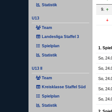
Statistik
9.
U13
Team
Landesliga Staffel 3
Spielplan
1. Spie
Statistik
So, 24.
So, 24.
U13 II
Team
So, 24.
Kreisklasse Staffel Süd
So, 24.
Spielplan
So, 24.
Statistik
2. Spie