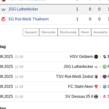
JSG Lutherkicker
1
0
0
SG Rot-Weiß Thalheim
1
0
0
Gesamt
Hin
runde
Rück
runde
Heim
Auswärts
ltag
08.2025
HSV Gröbern
:
11:00
08.2025
JSG Lutherkicker
:
P
11:00
08.2025
TSV Rot-Weiß Zerbst
:
11:00
08.2025
FC Stahl Aken
:
11:00
08.2025
SV Dessau 05 II
:
11:00
ltag