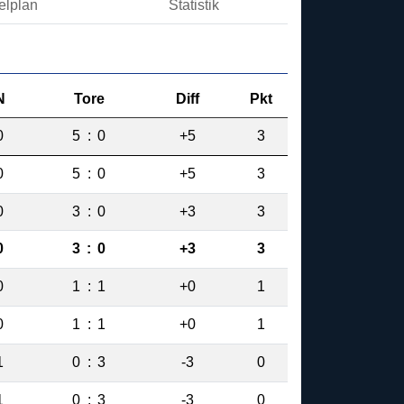
elplan
Statistik
N
Tore
Diff
Pkt
0
5
:
0
+5
3
0
5
:
0
+5
3
0
3
:
0
+3
3
0
3
:
0
+3
3
0
1
:
1
+0
1
0
1
:
1
+0
1
1
0
:
3
-3
0
1
0
:
3
-3
0