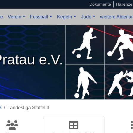
Dokumente
Hallenze
e
Verein
Fussball
Kegeln
Judo
weitere Abteil
ratau e.V.
3
Landesliga Staffel 3