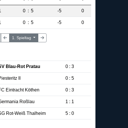
1
0
:
5
-5
0
1
0
:
5
-5
0
1. Spieltag
SV Blau-Rot Pratau
0 : 3
iesteritz II
0 : 5
FC Eintracht Köthen
0 : 3
Germania Roßlau
1 : 1
SG Rot-Weiß Thalheim
5 : 0