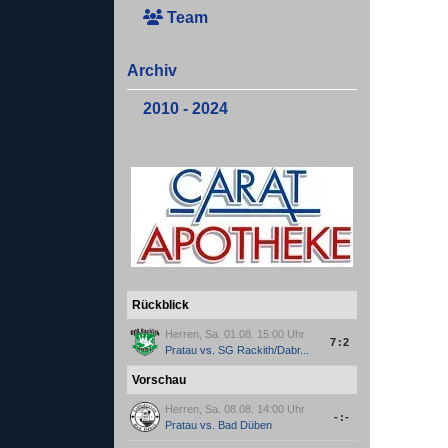
Team
Archiv
2010 - 2024
Rückblick
Herren, Sa. 01.08. 15:00 Uhr
7:2
Pratau
vs.
SG Rackith/Dabr...
Vorschau
Herren, Sa. 08.08. 14:00 Uhr
-:-
Pratau
vs.
Bad Düben