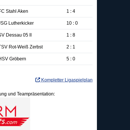
FC Stahl Aken
1 : 4
JSG Lutherkicker
10 : 0
SV Dessau 05 II
1 : 8
TSV Rot-Weiß Zerbst
2 : 1
HSV Gröbern
5 : 0
Kompletter Ligaspielplan
idung und Teampräsentation: