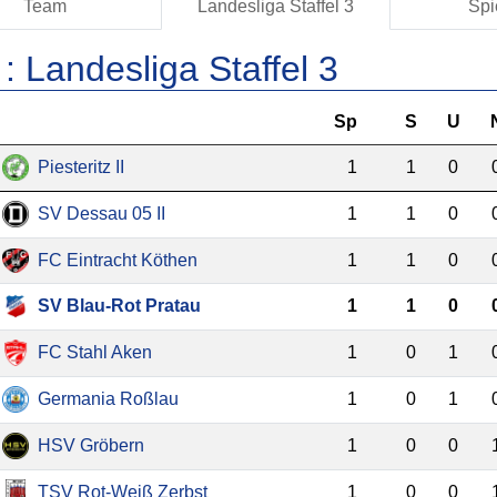
Team
Landesliga Staffel 3
Spi
 :
Landesliga Staffel 3
Sp
S
U
Piesteritz II
1
1
0
SV Dessau 05 II
1
1
0
FC Eintracht Köthen
1
1
0
SV Blau-Rot Pratau
1
1
0
FC Stahl Aken
1
0
1
Germania Roßlau
1
0
1
HSV Gröbern
1
0
0
TSV Rot-Weiß Zerbst
1
0
0