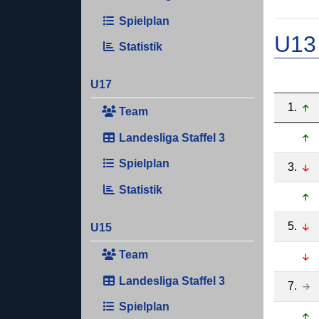
Spielplan
U13
Statistik
U17
1.
Team
Landesliga Staffel 3
Spielplan
3.
Statistik
5.
U15
Team
Landesliga Staffel 3
7.
Spielplan