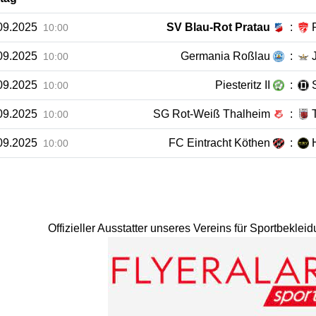
09.2025
SV Blau-Rot Pratau
:
10:00
09.2025
Germania Roßlau
:
10:00
09.2025
Piesteritz II
:
10:00
09.2025
SG Rot-Weiß Thalheim
:
10:00
09.2025
FC Eintracht Köthen
:
10:00
Offizieller Ausstatter unseres Vereins für Sportbekle