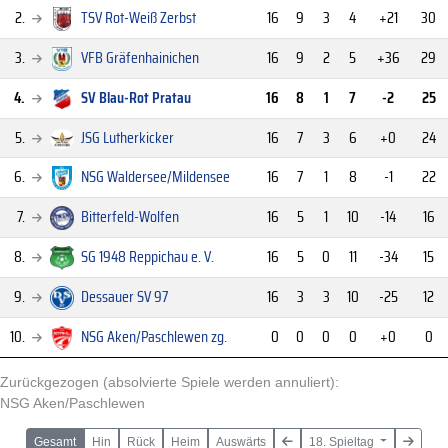
2.
TSV Rot-Weiß Zerbst
16
9
3
4
+21
30
3.
VFB Gräfenhainichen
16
9
2
5
+36
29
4.
SV Blau-Rot Pratau
16
8
1
7
-2
25
5.
JSG Lutherkicker
16
7
3
6
+0
24
6.
NSG Waldersee/Mildensee
16
7
1
8
-1
22
7.
Bitterfeld-Wolfen
16
5
1
10
-14
16
8.
SG 1948 Reppichau e. V.
16
5
0
11
-34
15
9.
Dessauer SV 97
16
3
3
10
-25
12
10.
NSG Aken/Paschlewen
zg.
0
0
0
0
+0
0
Zurückgezogen (absolvierte Spiele werden annuliert)
:
NSG Aken/Paschlewen
Gesamt
Hin
Rück
Heim
Auswärts
18. Spieltag