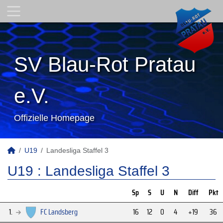
SV Blau-Rot Pratau
e.V.
Offizielle Homepage
U19
Landesliga Staffel 3
U19 :
Landesliga Staffel 3
Sp
S
U
N
Diff
Pkt
1.
FC Landsberg
16
12
0
4
+19
36