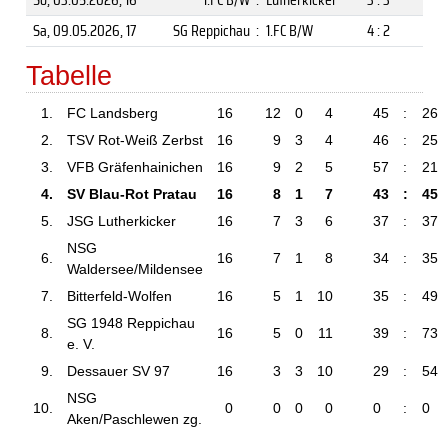
Sa, 09.05.2026
, 17
SG Reppichau
:
1.FC B/W
4 : 2
Tabelle
1.
FC Landsberg
16
12
0
4
45
:
26
2.
TSV Rot-Weiß Zerbst
16
9
3
4
46
:
25
3.
VFB Gräfenhainichen
16
9
2
5
57
:
21
4.
SV Blau-Rot Pratau
16
8
1
7
43
:
45
5.
JSG Lutherkicker
16
7
3
6
37
:
37
NSG
6.
16
7
1
8
34
:
35
Waldersee/Mildensee
7.
Bitterfeld-Wolfen
16
5
1
10
35
:
49
SG 1948 Reppichau
8.
16
5
0
11
39
:
73
e. V.
9.
Dessauer SV 97
16
3
3
10
29
:
54
NSG
10.
0
0
0
0
0
:
0
Aken/Paschlewen
zg.