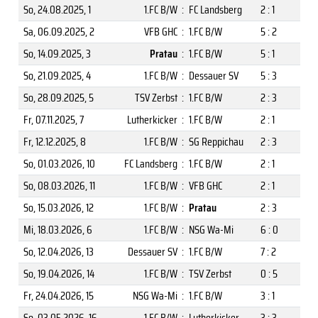
So, 24.08.2025
, 1
1.FC B/W
:
FC Landsberg
2 : 1
Sa, 06.09.2025
, 2
VFB GHC
:
1.FC B/W
5 : 2
So, 14.09.2025
, 3
Pratau
:
1.FC B/W
5 : 1
So, 21.09.2025
, 4
1.FC B/W
:
Dessauer SV
5 : 3
So, 28.09.2025
, 5
TSV Zerbst
:
1.FC B/W
2 : 3
Fr, 07.11.2025
, 7
Lutherkicker
:
1.FC B/W
2 : 1
Fr, 12.12.2025
, 8
1.FC B/W
:
SG Reppichau
2 : 3
So, 01.03.2026
, 10
FC Landsberg
:
1.FC B/W
2 : 1
So, 08.03.2026
, 11
1.FC B/W
:
VFB GHC
2 : 1
So, 15.03.2026
, 12
1.FC B/W
:
Pratau
2 : 3
Mi, 18.03.2026
, 6
1.FC B/W
:
NSG Wa-Mi
6 : 0
So, 12.04.2026
, 13
Dessauer SV
:
1.FC B/W
7 : 2
So, 19.04.2026
, 14
1.FC B/W
:
TSV Zerbst
0 : 5
Fr, 24.04.2026
, 15
NSG Wa-Mi
:
1.FC B/W
3 : 1
So, 03.05.2026
, 16
1.FC B/W
:
Lutherkicker
3 : 3