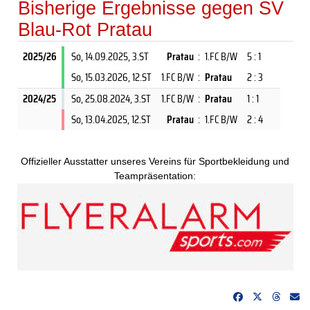
Bisherige Ergebnisse gegen SV
Blau-Rot Pratau
2025/26
So, 14.09.2025
, 3.ST
Pratau
:
1.FC B/W
5 : 1
So, 15.03.2026
, 12.ST
1.FC B/W
:
Pratau
2 : 3
2024/25
So, 25.08.2024
, 3.ST
1.FC B/W
:
Pratau
1 : 1
So, 13.04.2025
, 12.ST
Pratau
:
1.FC B/W
2 : 4
Offizieller Ausstatter unseres Vereins für Sportbekleidung und
Teampräsentation: