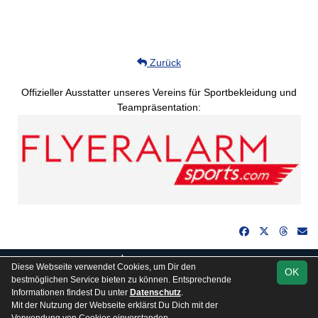
Zurück
Offizieller Ausstatter unseres Vereins für Sportbekleidung und
Teampräsentation:
soccero.de
Diese Webseite verwendet Cookies, um Dir den
OK
© 2006 - 2026
bestmöglichen Service bieten zu können. Entsprechende
Informationen findest Du unter
Datenschutz
.
Besucherstatistik
Kontakt
Impressum
Gästebuch
Mit der Nutzung der Webseite erklärst Du Dich mit der
Datenschutz