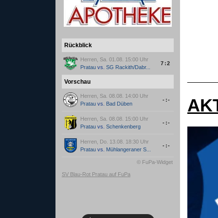
Rückblick
Herren, Sa. 01.08. 15:00 Uhr
7:2
Pratau
vs.
SG Rackith/Dabr...
______
Vorschau
Herren, Sa. 08.08. 14:00 Uhr
AK
-:-
Pratau
vs.
Bad Düben
Herren, Sa. 08.08. 15:00 Uhr
-:-
Pratau
vs.
Schenkenberg
Herren, Do. 13.08. 18:30 Uhr
-:-
Pratau
vs.
Mühlangeraner S...
© FuPa-Widget
SV Blau-Rot Pratau auf FuPa