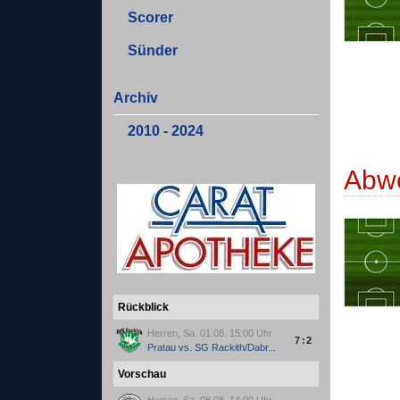
Scorer
Sünder
Archiv
2010 - 2024
Abw
Rückblick
Herren, Sa. 01.08. 15:00 Uhr
7:2
Pratau
vs.
SG Rackith/Dabr...
Vorschau
Herren, Sa. 08.08. 14:00 Uhr