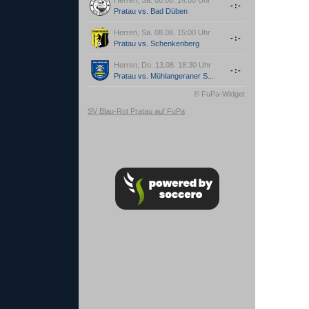
-:-
Pratau
vs.
Bad Düben
Herren, Sa. 08.08. 15:00 Uhr
-:-
Pratau
vs.
Schenkenberg
Herren, Do. 13.08. 18:30 Uhr
-:-
Pratau
vs.
Mühlangeraner S...
© FuPa-Widget
SV Blau-Rot Pratau auf FuPa