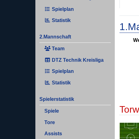
Spielplan
Statistik
1.M
2.Mannschaft
We
Team
DTZ Technik Kreisliga
Spielplan
Statistik
Spielerstatistik
Torw
Spiele
Tore
Assists