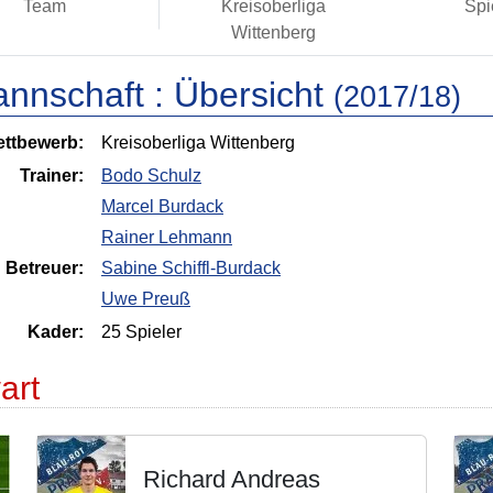
Team
Kreisoberliga
Spi
Wittenberg
annschaft :
Übersicht
(2017/18)
ttbewerb:
Kreisoberliga Wittenberg
Trainer:
Bodo Schulz
Marcel Burdack
Rainer Lehmann
Betreuer:
Sabine Schiffl-Burdack
Uwe Preuß
Kader:
25 Spieler
art
Richard Andreas