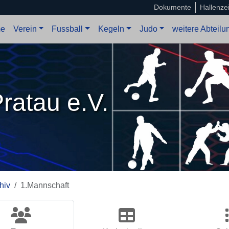
Dokumente
Hallenze
e
Verein
Fussball
Kegeln
Judo
weitere Abteil
ratau e.V.
hiv
1.Mannschaft