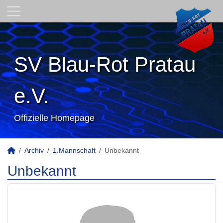
SV Blau-Rot Pratau
e.V.
Offizielle Homepage
Archiv
1.Mannschaft
Unbekannt
Unbekannt