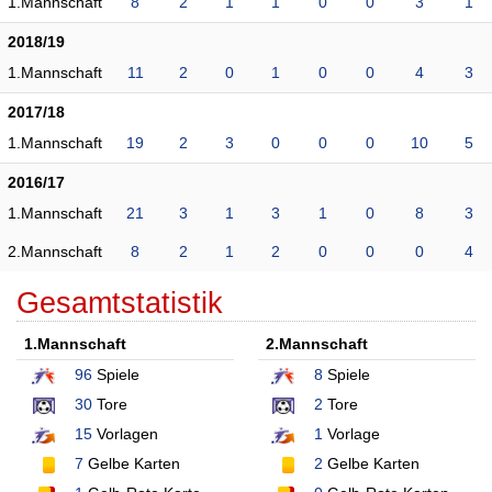
1.Mannschaft
8
2
1
1
0
0
3
1
2018/19
1.Mannschaft
11
2
0
1
0
0
4
3
2017/18
1.Mannschaft
19
2
3
0
0
0
10
5
2016/17
1.Mannschaft
21
3
1
3
1
0
8
3
2.Mannschaft
8
2
1
2
0
0
0
4
Gesamtstatistik
1.Mannschaft
2.Mannschaft
96
Spiele
8
Spiele
30
Tore
2
Tore
15
Vorlagen
1
Vorlage
7
Gelbe Karten
2
Gelbe Karten