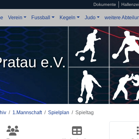
Dokumente
Hallenze
e
Verein
Fussball
Kegeln
Judo
weitere Abteil
ratau e.V.
hiv
1.Mannschaft
Spielplan
Spieltag