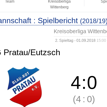
Team
Kreisoberliga
Spi
Wittenberg
annschaft :
Spielbericht
(2018/19
Kreisoberliga Wittenb
2. Spieltag - 01.09.2018
15:00
 Pratau/Eutzsch
4
:
0
(4
:
0)