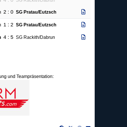
4 : 0
h
SG Rackith/Dabrun
2 : 0
n
SG Pratau/Eutzsch
1 : 2
n
SG Pratau/Eutzsch
4 : 5
h
SG Rackith/Dabrun
idung und Teampräsentation: