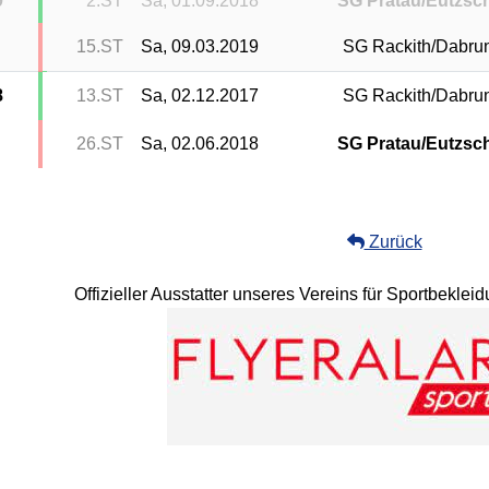
9
2.ST
Sa, 01.09.2018
SG Pratau/Eutzsc
15.ST
Sa, 09.03.2019
SG Rackith/Dabru
8
13.ST
Sa, 02.12.2017
SG Rackith/Dabru
26.ST
Sa, 02.06.2018
SG Pratau/Eutzsc
Zurück
Offizieller Ausstatter unseres Vereins für Sportbekle