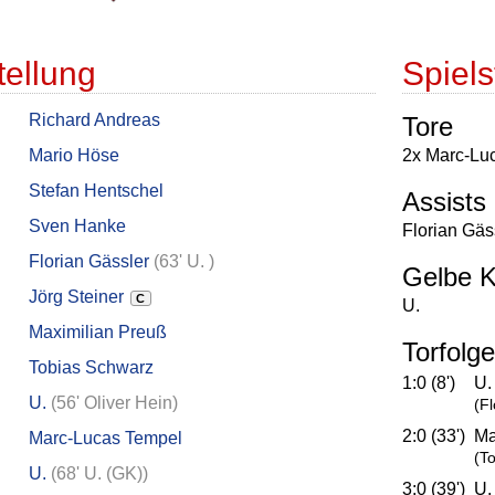
tellung
Spielst
Richard Andreas
Tore
Mario Höse
2x Marc-Lu
Stefan Hentschel
Assists
Sven Hanke
Florian Gäs
Florian Gässler
(
63' U.
)
Gelbe K
Jörg Steiner
C
U.
Maximilian Preuß
Torfolge
Tobias Schwarz
1:0 (8')
U.
U.
(
56' Oliver Hein
)
(Fl
2:0 (33')
Ma
Marc-Lucas Tempel
(T
U.
(
68' U. (GK)
)
3:0 (39')
U.