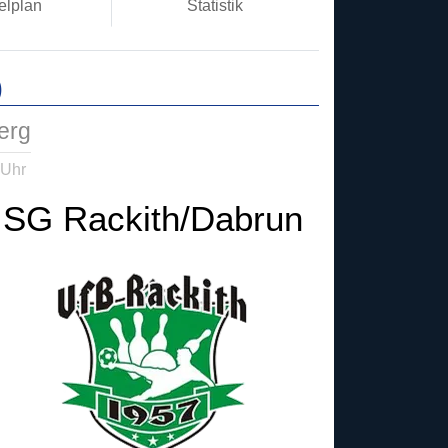
elplan
Statistik
)
erg
 Uhr
SG Rackith/Dabrun