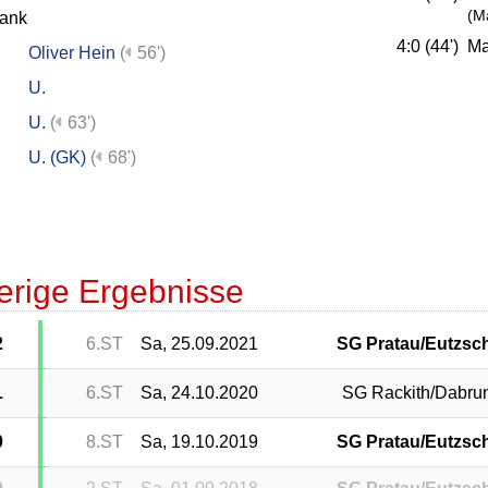
(M
bank
4:0 (44')
Ma
Oliver Hein
(
56')
U.
U.
(
63')
U. (GK)
(
68')
erige Ergebnisse
2
6.ST
Sa, 25.09.2021
SG Pratau/Eutzsc
1
6.ST
Sa, 24.10.2020
SG Rackith/Dabru
0
8.ST
Sa, 19.10.2019
SG Pratau/Eutzsc