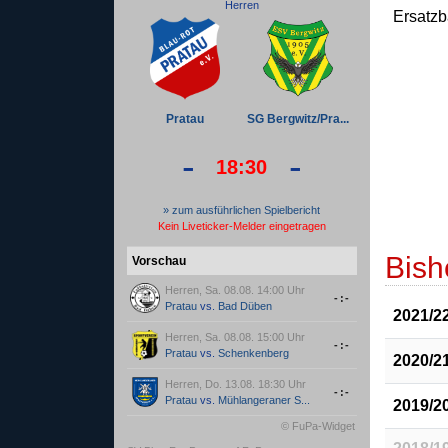
Herren
Ersatz
Pratau
SG Bergwitz/Pra...
-
-
18:30
» zum ausführlichen Spielbericht
Kein Liveticker-Melder eingetragen
Bish
Vorschau
Herren, Sa. 08.08. 14:00 Uhr
-:-
Pratau
vs.
Bad Düben
2021/2
Herren, Sa. 08.08. 15:00 Uhr
-:-
Pratau
vs.
Schenkenberg
2020/2
Herren, Do. 13.08. 18:30 Uhr
-:-
Pratau
vs.
Mühlangeraner S...
2019/2
© FuPa-Widget