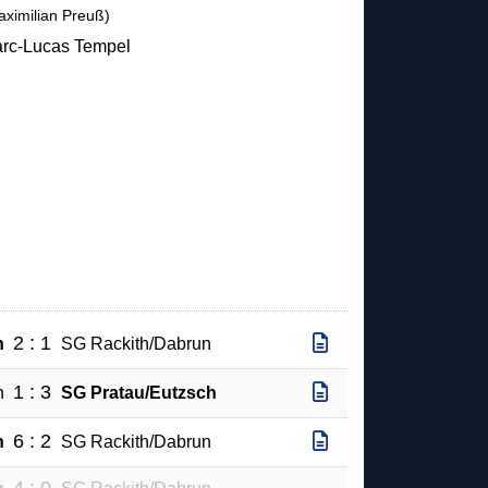
aximilian Preuß)
rc-Lucas Tempel
2 : 1
h
SG Rackith/Dabrun
1 : 3
n
SG Pratau/Eutzsch
6 : 2
h
SG Rackith/Dabrun