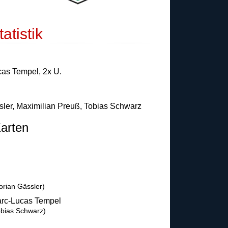
atistik
cas Tempel
,
2x U.
sler
,
Maximilian Preuß
,
Tobias Schwarz
arten
orian Gässler)
rc-Lucas Tempel
obias Schwarz)