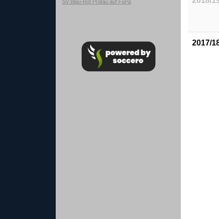
2018/1
SV Blau-Rot Pratau auf FuPa
2017/1