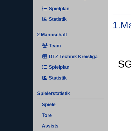
Spielplan
Statistik
1.M
2.Mannschaft
Team
DTZ Technik Kreisliga
SG
Spielplan
Statistik
Spielerstatistik
Spiele
Tore
Assists