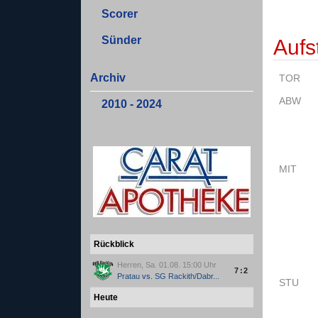
Scorer
Sünder
Aufs
Archiv
TOR
ABW
2010 - 2024
MIT
Rückblick
Herren, Sa. 01.08. 15:00 Uhr
7:2
Pratau
vs.
SG Rackith/Dabr...
STU
Heute