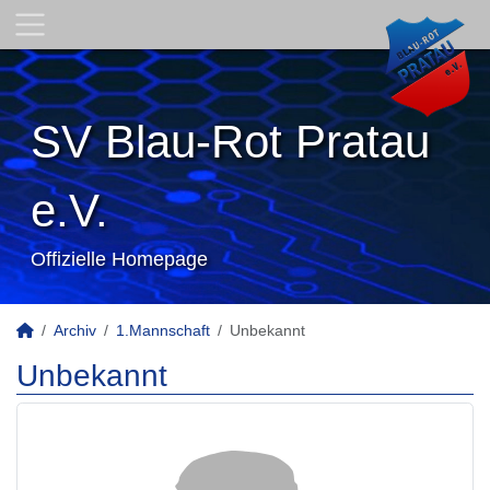
SV Blau-Rot Pratau
e.V.
Offizielle Homepage
Archiv
1.Mannschaft
Unbekannt
Unbekannt