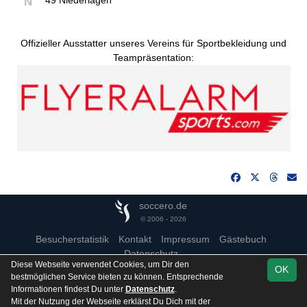
49 Niederlagen
N
Offizieller Ausstatter unseres Vereins für Sportbekleidung und
Teampräsentation:
soccero.de
© 2006 - 2026
Besucherstatistik
Kontakt
Impressum
Gästebuch
Datenschutz
Diese Webseite verwendet Cookies, um Dir den
OK
bestmöglichen Service bieten zu können. Entsprechende
Informationen findest Du unter
Datenschutz
.
Mit der Nutzung der Webseite erklärst Du Dich mit der
Team
Kreisoberliga
Spielplan
Statistik