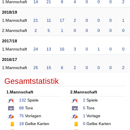
1.Mannschaft
14
21
8
4
0
0
0
2
2018/19
1.Mannschaft
21
11
17
2
0
0
0
1
2.Mannschaft
2
5
1
0
0
0
0
0
2017/18
1.Mannschaft
24
13
16
3
0
1
0
0
2016/17
1.Mannschaft
25
15
6
2
0
0
0
2
Gesamtstatistik
1.Mannschaft
2.Mannschaft
132
Spiele
2
Spiele
88
Tore
5
Tore
75
Vorlagen
1
Vorlage
18
Gelbe Karten
0
Gelbe Karten