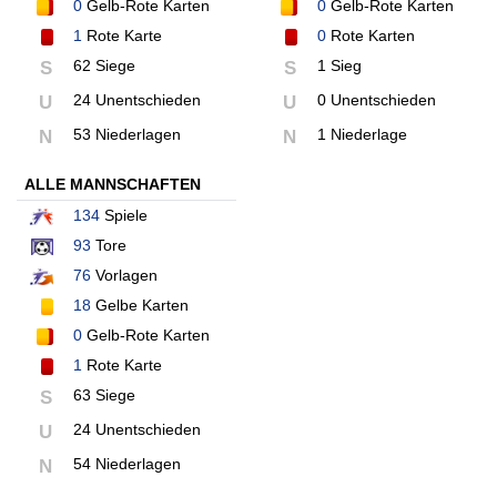
0
Gelb-Rote Karten
0
Gelb-Rote Karten
1
Rote Karte
0
Rote Karten
62 Siege
1 Sieg
S
S
24 Unentschieden
0 Unentschieden
U
U
53 Niederlagen
1 Niederlage
N
N
ALLE MANNSCHAFTEN
134
Spiele
93
Tore
76
Vorlagen
18
Gelbe Karten
0
Gelb-Rote Karten
1
Rote Karte
63 Siege
S
24 Unentschieden
U
54 Niederlagen
N