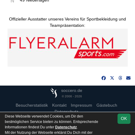
49 Niederlagen
N
Offizieller Ausstatter unseres Vereins für Sportbekleidung und
Teampräsentation:
soccero.de
© 2006 - 2026
Besucherstatistik
Kontakt
Impressum
Gästebuch
Datenschutz
Diese Webseite verwendet Cookies, um Dir den
OK
bestmöglichen Service bieten zu können. Entsprechende
Informationen findest Du unter
Datenschutz
.
Mit der Nutzung der Webseite erklärst Du Dich mit der