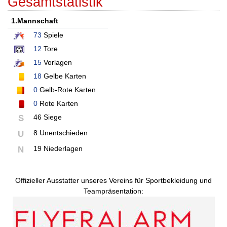
Gesamtstatistik
1.Mannschaft
73
Spiele
12
Tore
15
Vorlagen
18
Gelbe Karten
0
Gelb-Rote Karten
0
Rote Karten
46 Siege
S
8 Unentschieden
U
19 Niederlagen
N
Offizieller Ausstatter unseres Vereins für Sportbekleidung und
Teampräsentation: