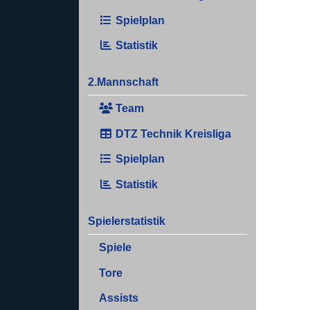
Spielplan
Statistik
2.Mannschaft
Team
DTZ Technik Kreisliga
Spielplan
Statistik
Spielerstatistik
Spiele
Tore
Assists