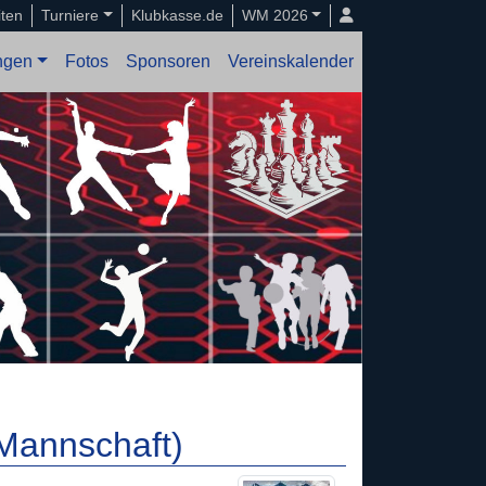
iten
Turniere
Klubkasse.de
WM 2026
ungen
Fotos
Sponsoren
Vereinskalender
.Mannschaft)