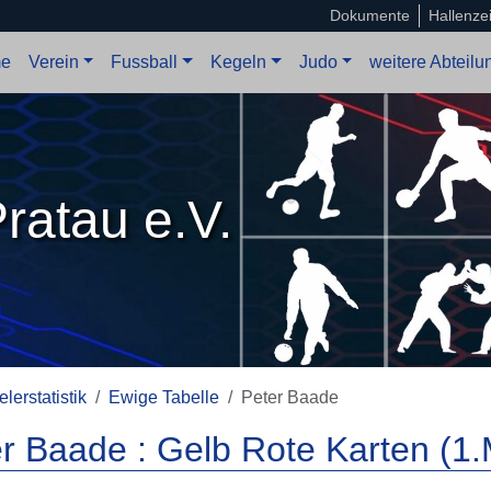
Dokumente
Hallenze
e
Verein
Fussball
Kegeln
Judo
weitere Abteil
ratau e.V.
elerstatistik
Ewige Tabelle
Peter Baade
r Baade : Gelb Rote Karten (1