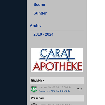
Scorer
Sünder
Archiv
2010 - 2024
Rückblick
Herren, Sa. 01.08. 15:00 Uhr
7:2
Pratau
vs.
SG Rackith/Dabr...
Vorschau
Herren, Sa. 08.08. 14:00 Uhr