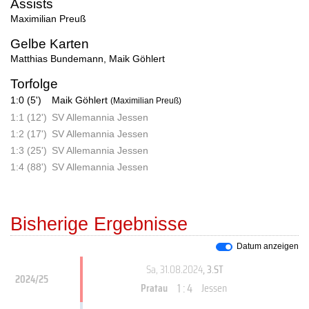
Assists
Maximilian Preuß
Gelbe Karten
Matthias Bundemann
,
Maik Göhlert
Torfolge
1:0 (5')
Maik Göhlert
(Maximilian Preuß)
1:1 (12')
SV Allemannia Jessen
1:2 (17')
SV Allemannia Jessen
1:3 (25')
SV Allemannia Jessen
1:4 (88')
SV Allemannia Jessen
Bisherige Ergebnisse
Datum anzeigen
Sa, 31.08.2024
, 3.ST
2024/25
1 : 4
Pratau
Jessen