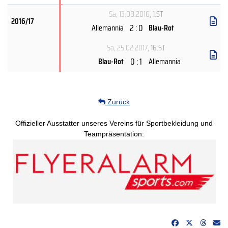
Sa, 13.08.2016
, 1.ST
2016/17
2 : 0
Allemannia
Blau-Rot
Sa, 25.02.2017
, 16.ST
0 : 1
Blau-Rot
Allemannia
Zurück
Offizieller Ausstatter unseres Vereins für Sportbekleidung und
Teampräsentation: