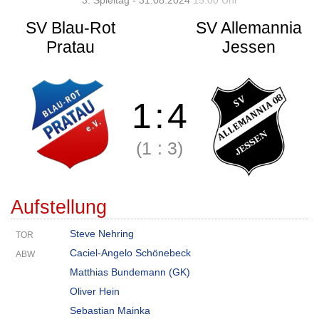
3. Spieltag - 31.08.2024
15:00 Uhr
SV Blau-Rot
SV Allemannia
Pratau
Jessen
1
:
4
(1
:
3)
Aufstellung
Steve Nehring
TOR
Caciel-Angelo Schönebeck
ABW
Matthias Bundemann (GK)
Oliver Hein
Sebastian Mainka