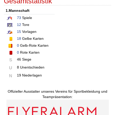
Gesamtstatistik
1.Mannschaft
73
Spiele
12
Tore
15
Vorlagen
18
Gelbe Karten
0
Gelb-Rote Karten
0
Rote Karten
46 Siege
S
8 Unentschieden
U
19 Niederlagen
N
Offizieller Ausstatter unseres Vereins für Sportbekleidung und
Teampräsentation: