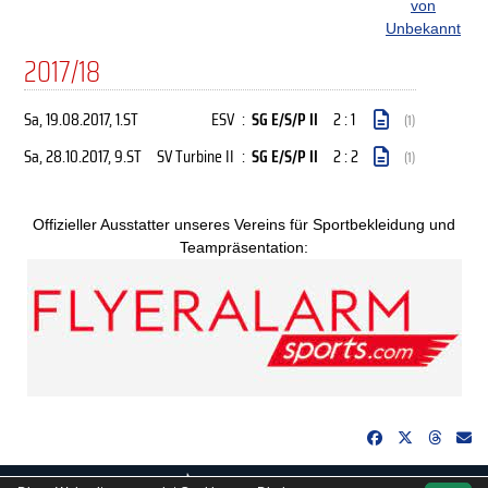
von
Unbekannt
2017/18
Sa, 19.08.2017
, 1.ST
ESV
:
SG E/S/P II
2 : 1
(1)
Sa, 28.10.2017
, 9.ST
SV Turbine II
:
SG E/S/P II
2 : 2
(1)
Offizieller Ausstatter unseres Vereins für Sportbekleidung und
Teampräsentation:
soccero.de