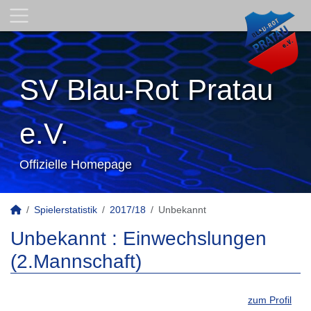
SV Blau-Rot Pratau
e.V.
Offizielle Homepage
Spielerstatistik
2017/18
Unbekannt
Unbekannt : Einwechslungen
(2.Mannschaft)
zum Profil