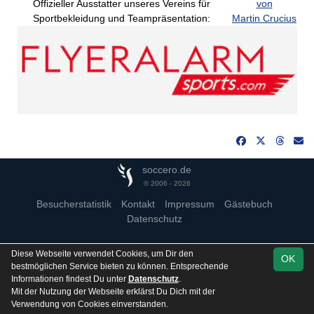
Offizieller Ausstatter unseres Vereins für
von
Sportbekleidung und Teampräsentation:
Martin Crucius
soccero.de
© 2006 - 2026
Besucherstatistik
Kontakt
Impressum
Gästebuch
Datenschutz
Diese Webseite verwendet Cookies, um Dir den
OK
bestmöglichen Service bieten zu können. Entsprechende
Informationen findest Du unter
Datenschutz
.
Mit der Nutzung der Webseite erklärst Du Dich mit der
Verwendung von Cookies einverstanden.