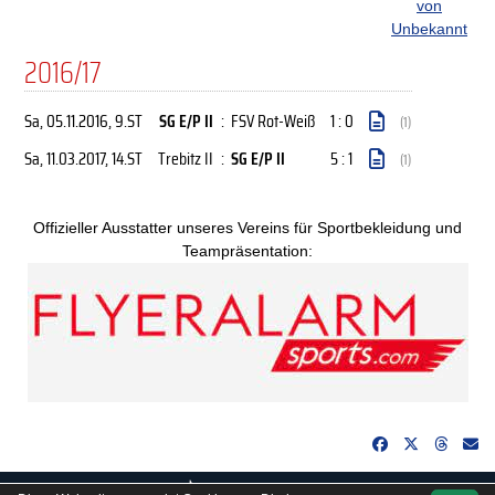
von
Unbekannt
2016/17
Sa, 05.11.2016
, 9.ST
SG E/P II
:
FSV Rot-Weiß
1 : 0
(1)
Sa, 11.03.2017
, 14.ST
Trebitz II
:
SG E/P II
5 : 1
(1)
Offizieller Ausstatter unseres Vereins für Sportbekleidung und
Teampräsentation:
soccero.de