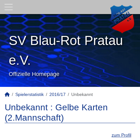
SV Blau-Rot Pratau
e.V.
Offizielle Homepage
Spielerstatistik
2016/17
Unbekannt
Unbekannt : Gelbe Karten
(2.Mannschaft)
zum Profil