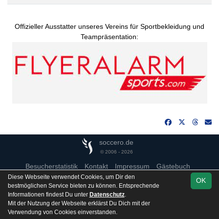
Offizieller Ausstatter unseres Vereins für Sportbekleidung und
Teampräsentation:
soccero.de
© 2006 - 2026
Besucherstatistik
Kontakt
Impressum
Gästebuch
Datenschutz
Diese Webseite verwendet Cookies, um Dir den
OK
bestmöglichen Service bieten zu können. Entsprechende
Informationen findest Du unter
Datenschutz
.
Mit der Nutzung der Webseite erklärst Du Dich mit der
Verwendung von Cookies einverstanden.