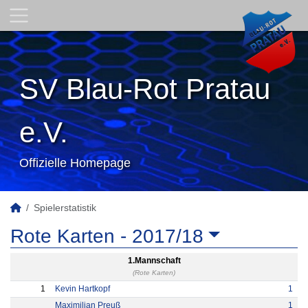
SV Blau-Rot Pratau
e.V.
Offizielle Homepage
Spielerstatistik
Rote Karten -
2017/18
1.Mannschaft
(Rote Karten)
1
Kevin Hartkopf
1
Maximilian Preuß
1