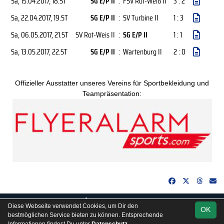
Sa, 15.04.2017
, 18.ST
SG E/P II
:
FSV Rot-Weiß II
3 : 2
Sa, 22.04.2017
, 19.ST
SG E/P II
:
SV Turbine II
1 : 3
Sa, 06.05.2017
, 21.ST
SV Rot-Weis II
:
SG E/P II
1 : 1
Sa, 13.05.2017
, 22.ST
SG E/P II
:
Wartenburg II
2 : 0
Offizieller Ausstatter unseres Vereins für Sportbekleidung und
Teampräsentation:
soccero.de
Diese Webseite verwendet Cookies, um Dir den
OK
© 2006 - 2026
bestmöglichen Service bieten zu können. Entsprechende