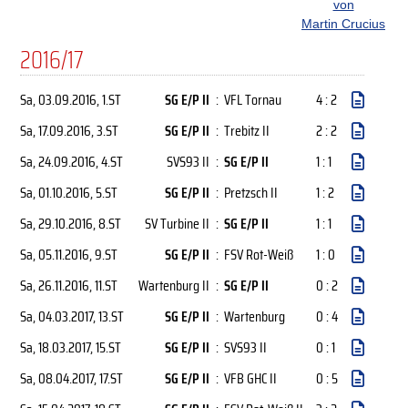
von
Martin Crucius
2016/17
Sa, 03.09.2016
, 1.ST
SG E/P II
:
VFL Tornau
4 : 2
Sa, 17.09.2016
, 3.ST
SG E/P II
:
Trebitz II
2 : 2
Sa, 24.09.2016
, 4.ST
SVS93 II
:
SG E/P II
1 : 1
Sa, 01.10.2016
, 5.ST
SG E/P II
:
Pretzsch II
1 : 2
Sa, 29.10.2016
, 8.ST
SV Turbine II
:
SG E/P II
1 : 1
Sa, 05.11.2016
, 9.ST
SG E/P II
:
FSV Rot-Weiß
1 : 0
Sa, 26.11.2016
, 11.ST
Wartenburg II
:
SG E/P II
0 : 2
Sa, 04.03.2017
, 13.ST
SG E/P II
:
Wartenburg
0 : 4
Sa, 18.03.2017
, 15.ST
SG E/P II
:
SVS93 II
0 : 1
Sa, 08.04.2017
, 17.ST
SG E/P II
:
VFB GHC II
0 : 5